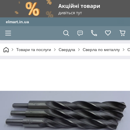
elmart.in.ua
Товари та послуги
Свердла
Сверла по металлу
С