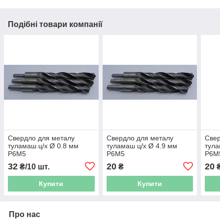
Подібні товари компанії
Свердло для металу
Свердло для металу
Свер
туламаш ц/х Ø 0.8 мм
туламаш ц/х Ø 4.9 мм
тула
Р6М5
Р6М5
Р6М
32
20
20
₴/10 шт.
₴
Купити
Купити
Про нас