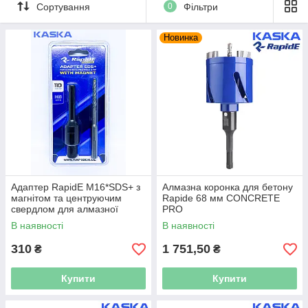
Сортування
0
Фільтри
+ Лазерна приварка сегментів
+ Ріжучі сегменти покриті діамантовою крихтою більш ніж на
30%
Новинка
Адаптер RapidE M16*SDS+ з
Алмазна коронка для бетону
магнітом та центруючим
Rapide 68 мм CONCRETE
свердлом для алмазної
PRO
коронки CONCRETE PRO
В наявності
В наявності
310
1 751,50
₴
₴
Купити
Купити