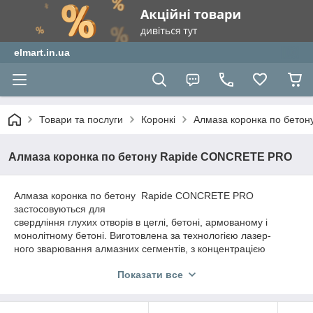
elmart.in.ua
Товари та послуги
Коронкі
Алмаза коронка по бето
Алмаза коронка по бетону Rapide CONCRETE PRO
Алмаза коронка по бетону Rapide CONCRETE PRO
застосовуються для
свердління глухих отворів в цеглі, бетоні, армованому і
монолітному бетоні. Виготовлена за технологією лазер-
ного зварювання алмазних сегментів, з концентрацією
алмазної крихти більше 30%, що надає високу швидкість
Показати все
свердління і довгий термін служби коронки. Має внутрішне
різьбове з‘еднання, розмір отвору М16 і центруюче свердло з
твердоспланим різцем.