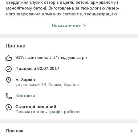
свердління глухих отворів в цеглі, бетоні, армованому і
монолітному бетоні. Виготовлена за технологією лазер-
ного зварювання алмазних сегментів, з концентрацією
алмазної крихти більше 30%, що надає високу швидкість
Показати все
свердління і довгий термін служби коронки. Має внутрішне
різьбове з‘еднання, розмір отвору М16 і центруюче свердло з
твердоспланим різцем.
Про нас
+ Лазерна приварка сегментів
+ Ріжучі сегменти покриті діамантовою крихтою більш ніж на
30%
93% позитивних з 377 відгуків за рік
Працює з 02.07.2017
м. Харків
ул раевской 19, Харків, Україна
Контакти
Сьогодні вихідний
Показати весь графік роботи
Про нас