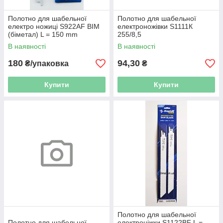
Полотно для шабельної
Полотно для шабельної
електро ножиці S922AF BIM
електроножівки S1111К
(біметал) L = 150 mm
255/8,5
В наявності
В наявності
180
94,30
₴/упаковка
₴
Купити
Купити
Полотно для шабельної
Полотно для шабельної
електроніжки S1122BF L =