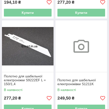
194,10
277,20
₴
₴
Купити
Купити
Полотно для шабельної
електроніжки S9222EF L =
Полотно для шабельної
150/1,4
електроніжівки S1211K
В наявності
В наявності
277,20
249,50
₴
₴
Купити
Купити