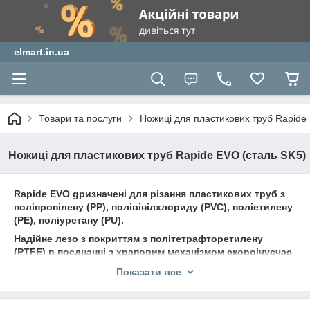
elmart.in.ua
Товари та послуги
Ножиці для пластикових труб Rapide
Ножиці для пластикових труб Rapide EVO (сталь SK5)
Rapide EVO gризначені для різання пластикових труб з
поліпропілену (PP), полівінілхлориду (PVC), поліетилену
(PE), поліуретану (PU).
Надійне лезо з покриттям з політетрафторетилену
(PTFE) в поєднанні з храповим механізмом скороічуєчас
роботи і забезпечує оптимальне зусилля при різанні
Показати все
матеріалів.
Удосконалена конструкція ножиць мінімізує люфт леза і