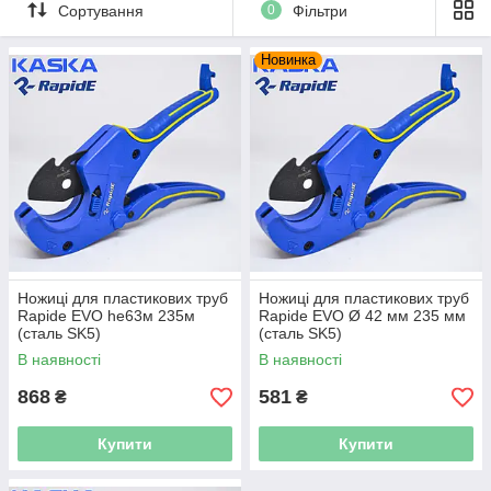
дозволяє виконувати ідеально рівний зріз, без задирок.
Сортування
0
Фільтри
Лезо є змінним, при цьому для його заміни немає
необхідності повністю розбирати інструмент.
Новинка
Заміна проводиться шляхом зняття фіксуючого штифта
у відкритому положенні ножиць. Можливість заміни леза
збільшує термін служби інструменту.
-Характеристики: Лезо зі сталі SK5 з покриттям PTFE
-Твердість різальних крайок 53 HRC
-Можливість швидкої заміни леза
-Храповий механізм Алюмінієвий корпус
-Двокомпонентні рукоятки з гумовим покриттям
-Надійність в роботі і довгий термін служби
Ножиці для пластикових труб
Ножиці для пластикових труб
Rapide EVO he63м 235м
Rapide EVO Ø 42 мм 235 мм
(сталь SK5)
(сталь SK5)
В наявності
В наявності
868
581
₴
₴
Купити
Купити