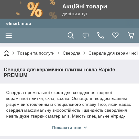
elmart.in.ua
Товари та послуги
Свердла
Свердла для керамічної
Свердла для керамічної плитки і скла Rapide
PREMIUM
Свердла преміальної якості для свердління твердої
керамічної плитки, скла, кахлю. Оснащені твердосплавним
різцем виготовленим із спеціального сплаву Тісо, який надає
свердел максимальну зносостійкість і швидкість свердління
навіть дуже твердих матеріалів. Мають спеціальне нітрид-
титанове покриття, яке надає свердел стійкості до високих
Показати все
температур.