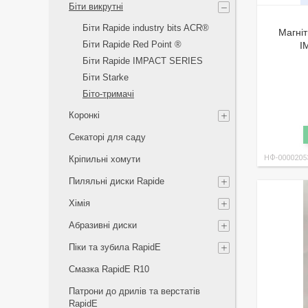
Біти викрутні
Біти Rapide industry bits ACR®
Магніт
Біти Rapide Red Point ®
I
Біти Rapide IMPACT SERIES
Біти Starke
Біто-тримачі
Коронкі
Секаторі для саду
НФ-0000205
Кріпильні хомути
Пиляльні диски Rapide
Хімія
Абразивні диски
Піки та зубила RapidE
Смазка RapidE R10
Патрони до дрилів та верстатів
RapidE