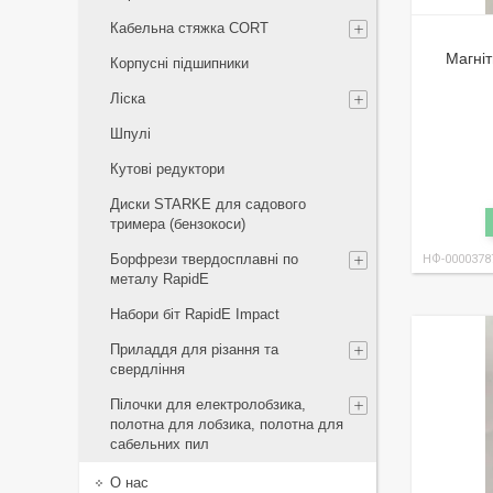
Кабельна стяжка СORT
Магніт
Корпусні підшипники
Ліска
Шпулі
Кутові редуктори
Диски STARKE для садового
тримера (бензокоси)
Борфрези твердосплавні по
НФ-0000378
металу RapidE
Набори біт RapidE Impact
Приладдя для різання та
свердління
Пілочки для електролобзика,
полотна для лобзика, полотна для
сабельних пил
О нас