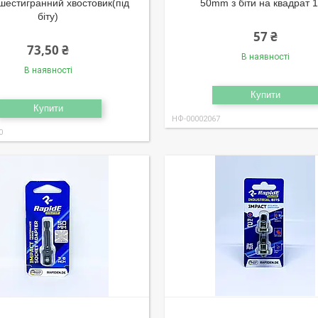
 шестигранний хвостовик(під
50mm з біти на квадрат 1
біту)
57 ₴
73,50 ₴
В наявності
В наявності
Купити
Купити
НФ-00002067
0