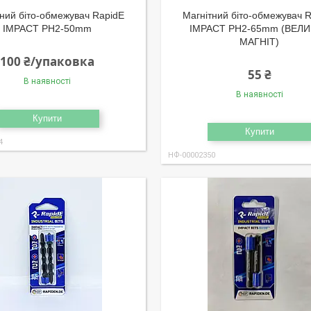
ний біто-обмежувач RapidE
Магнітний біто-обмежувач 
IMPACT PH2-50mm
IMPACT PH2-65mm (ВЕЛ
МАГНІТ)
100 ₴/упаковка
55 ₴
В наявності
В наявності
Купити
Купити
4
НФ-00002350