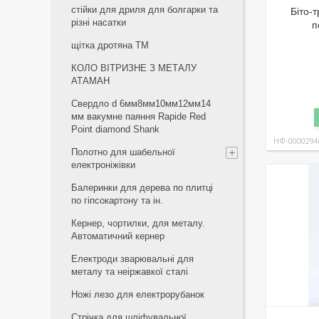
стійки для дриля для болгарки та
Біто-
різні насатки
п
щiтка дротяна ТМ
КОЛО ВІТРИЗНЕ З МЕТАЛУ
АТАМАН
Свердло d 6мм8мм10мм12мм14
мм вакумне паяння Rapide Red
Point diamond Shank
НФ-0000294
Полотно для шабельної
електроніжівки
Балеринки для дерева по плитці
по гіпсокартону та ін.
Кернер, чортилки, для металу.
Автоматичний кернер
Електроди зварювальні для
металу та неіржавкої сталі
Ножі лезо для електрорубанок
Стрічка для шліфувальної