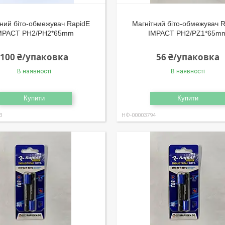
ний біто-обмежувач RapidE
Магнітний біто-обмежувач 
MPACT PH2/PH2*65mm
IMPACT PH2/PZ1*65m
100 ₴/упаковка
56 ₴/упаковка
В наявності
В наявності
Купити
Купити
3
НФ-00003794