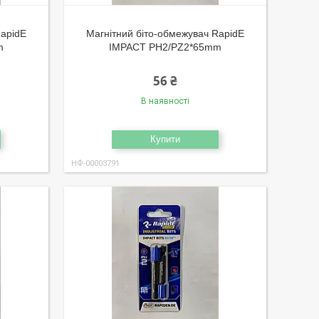
RapidE
Магнітний біто-обмежувач RapidE
m
IMPACT PH2/PZ2*65mm
56 ₴
В наявності
Купити
НФ-00003791