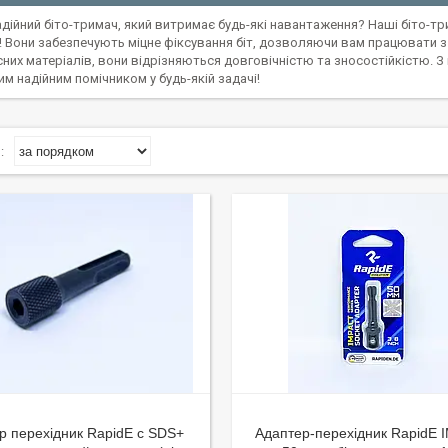
дійний біто-тримач, який витримає будь-які навантаження? Наші біто-тр
! Вони забезпечують міцне фіксування біт, дозволяючи вам працювати 
них матеріалів, вони відрізняються довговічністю та зносостійкістю. З
м надійним помічником у будь-якій задачі!
р перехідник RapidE c SDS+
Адаптер-перехідник RapidE