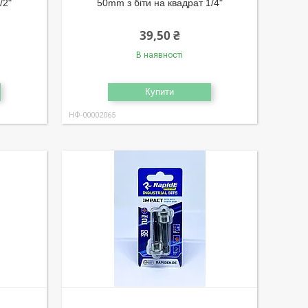
/2"
50mm з біти на квадрат 1/4"
39,50 ₴
В наявності
Купити
НФ-00002065