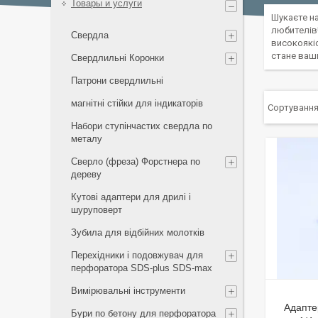
Товары и услуги
Шукаєте на
любителів
Свердла
високоякіс
стане ваши
Свердлильні Коронки
Патрони свердлильні
магнітні стійки для індикаторів
Набори ступінчастих свердла по
металу
Сверло (фреза) Форстнера по
дереву
Кутові адаптери для дрилі і
шуруповерт
Зубила для відбійних молотків
Перехідники і подовжувач для
перфоратора SDS-plus SDS-max
Вимірювальні інструменти
Адапте
Бури по бетону для перфоратора