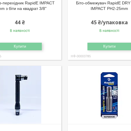
р-перехідник RapidE IMPACT
Біто-обмежувач RapidE DR
m з біти на квадрат 3/8"
IMPACT PH2-25mm
44 ₴
45 ₴/упаковка
В наявності
В наявності
Купити
Купити
6
НФ-00003785