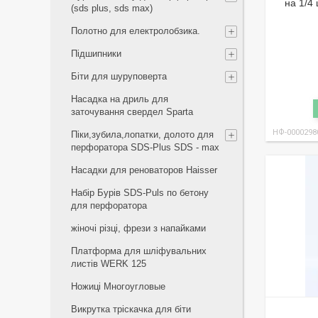
на 1/4
(sds plus, sds max)
Полотно для електролобзика.
Підшипники
Біти для шуруповерта
Насадка на дриль для
заточування свердел Sparta
НФ-0000298
Піки,зубила,лопатки, долото для
перфоратора SDS-Plus SDS - max
Насадки для реноваторов Haisser
Набір Бурів SDS-Puls по бетону
для перфоратора
жіночі різці, фрези з напайками
Платформа для шліфувальних
листів WERK 125
Ножиці Многоугловые
Викрутка тріскачка для біти