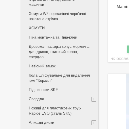
машинки
Магніт
Хомути W2 нержавіючі черв’ячні
накатана стрічка
ХОМУТИ
Піна монтажна та Піна-клей
Дровокол насадка-конус морквина
для дрилю, гнитовий колан,
свердло
НФ-0000205
Навісний замок
Кола шліфувальне для видалення
іржі "Коралл"
Підшипники SKF
Свердла
Ножиці для пластикових труб
Rapide EVO (сталь SK5)
Алмазні диски