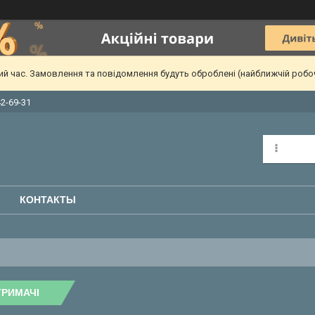
чий час. Замовлення та повідомлення будуть оброблені (найближчій робо
42-69-31
КОНТАКТЫ
ТРИМАЧІ