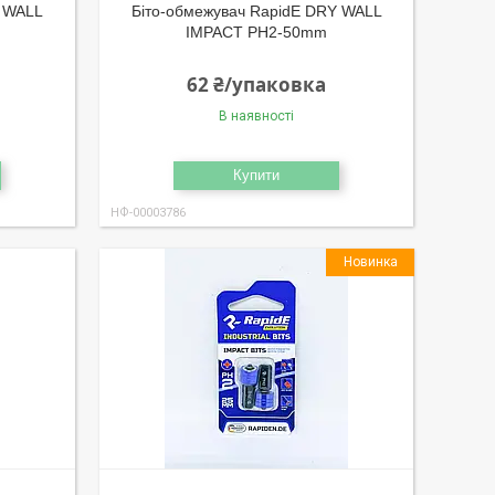
Y WALL
Біто-обмежувач RapidE DRY WALL
IMPACT PH2-50mm
62 ₴/упаковка
В наявності
Купити
НФ-00003786
Новинка