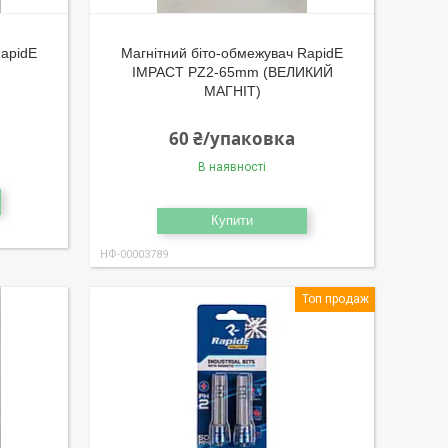
RapidE
Магнітний біто-обмежувач RapidE
IMPACT PZ2-65mm (ВЕЛИКИЙ
МАГНІТ)
60 ₴/упаковка
В наявності
Купити
НФ-00003789
Топ продаж