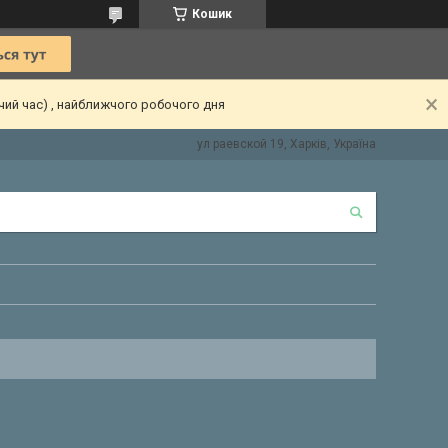
Кошик
чий час) , найближчого робочого дня
ул раевской 19, Харків, Україна