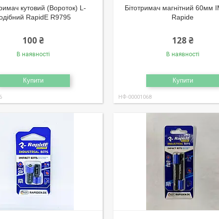
тримач кутовий (Вороток) L-
Бітотримач магнітний 60мм
одібний RapidE R9795
Rapide
100 ₴
128 ₴
В наявності
В наявності
Купити
Купити
6
НФ-00001068