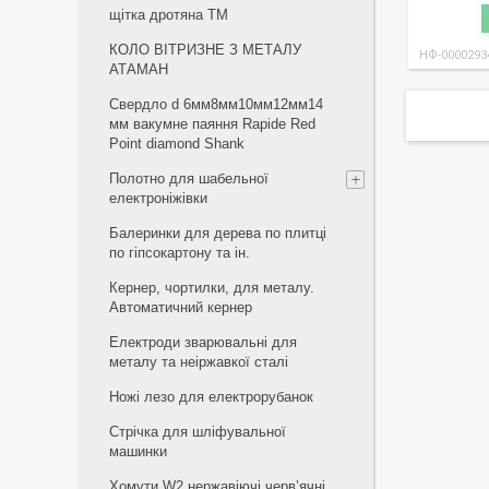
щiтка дротяна ТМ
КОЛО ВІТРИЗНЕ З МЕТАЛУ
НФ-0000293
АТАМАН
Свердло d 6мм8мм10мм12мм14
мм вакумне паяння Rapide Red
Point diamond Shank
Полотно для шабельної
електроніжівки
Балеринки для дерева по плитці
по гіпсокартону та ін.
Кернер, чортилки, для металу.
Автоматичний кернер
Електроди зварювальні для
металу та неіржавкої сталі
Ножі лезо для електрорубанок
Стрічка для шліфувальної
машинки
Хомути W2 нержавіючі черв’ячні