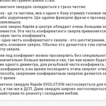
існої інструментальної сталі.
рматное свердло складається з трьох частин:
за - це та частина, яка з одного боку утримує головне с
 або шуруповерти. Ще однією функцією фрези є просверд
капелюшок.
вное сверло Rapide в центре обладает очень большим з
ломается. Эта часть конфирматного сверла применяется
овую часть конфирмата.
 одна часть конфирматного сверла - это шестигранник
ять основное сверло. Обычно это делается в том случа
тр сверла.
ие под конфирмат можно просверлить без специальног
значительно больше времени и сил, так-как нужно будет
ие одного диаметра, для резьбовой части конфирмата, 
 конфирмата, и во время последнего этапа сверлят отв
способа, сверление конфирматным сверлом делается за 
т время.
атное свердло Rapide EVOLUTION застосовується для пр
і, а так-же в ДСП. Дане свердло широко застосовується
майстрами по ремонту і складання меблів.