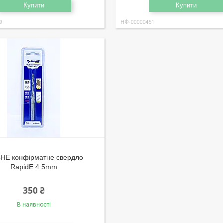
Купити
Купити
9
НФ-00000451
НЕ конфірматне свердло
RapidE 4.5mm
350 ₴
В наявності