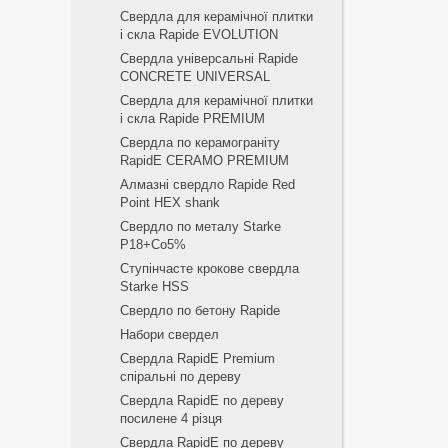
Свердла для керамічної плитки
і скла Rapide EVOLUTION
Свердла універсальні Rapide
CONCRETE UNIVERSAL
Свердла для керамічної плитки
і скла Rapide PREMIUM
Свердла по керамограніту
RapidE CERAMO PREMIUM
Алмазні свердло Rapide Red
Point HEX shank
Свердло по металу Starke
Р18+Co5%
Ступінчасте крокове свердла
Starke HSS
Свердло по бетону Rapide
Набори свердел
Свердла RapidE Premium
спіральні по дереву
Свердла RapidE по дереву
посилене 4 різця
Свердла RapidE по дереву