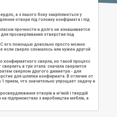
вердло, а з іншого боку закріплюється у
лення отвори під головку конфірмата і під
апасом прочности и долго не изнашивается
 для просверливания отверстия под
. С его помощью довольно просто можно
е если сверло сломалось или нужен другой
о конфирматного сверла, но такой процесс
 сверлить в три этапа: сначала сверлится
затем сверлом другого диаметра - для
ерстие для шляпки конфирмата. В отличие от
1 прием, что значительно упрощает задачу и
освердлювання отворів в м'якій і твердій
 на підприємствах з виробництва меблів, а