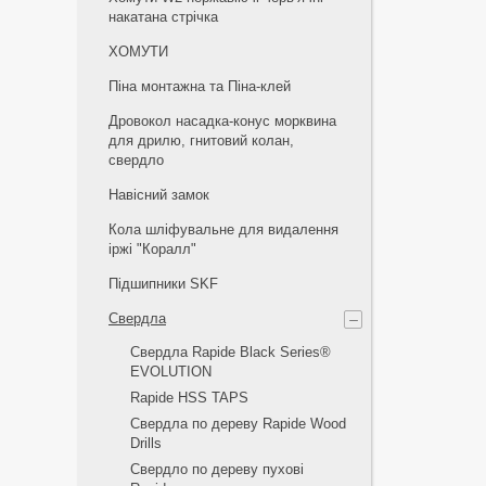
накатана стрічка
ХОМУТИ
Піна монтажна та Піна-клей
Дровокол насадка-конус морквина
для дрилю, гнитовий колан,
свердло
Навісний замок
Кола шліфувальне для видалення
іржі "Коралл"
Підшипники SKF
Свердла
Свердла Rapide Black Series®
EVOLUTION
Rapide HSS TAPS
Свердла по дереву Rapide Wood
Drills
Свердло по дереву пухові