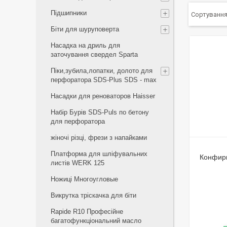
Підшипники
Біти для шуруповерта
Насадка на дриль для
заточування свердел Sparta
Піки,зубила,лопатки, долото для
перфоратора SDS-Plus SDS - max
Насадки для реноваторов Haisser
Набір Бурів SDS-Puls по бетону
для перфоратора
жіночі різці, фрези з напайками
Платформа для шліфувальних
Конфирм
листів WERK 125
Ножиці Многоугловые
Викрутка тріскачка для біти
Rapide R10 Професійне
багатофункціональний масло