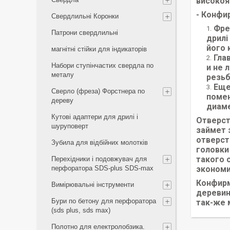
високояк
- Конфи
Свердлильні Коронки
Фре
Патрони свердлильні
дрилі
його 
магнітні стійки для індикаторів
Гла
Набори ступінчастих свердла по
и не 
металу
резьб
Еще
Сверло (фреза) Форстнера по
помен
дереву
диаме
Кутові адаптери для дрилі і
Отверст
шуруповерт
займет 
отверст
Зубила для відбійних молотків
головки
такого 
Перехідники і подовжувач для
перфоратора SDS-plus SDS-max
экономи
Конфирм
Вимірювальні інструменти
деревин
Бури по бетону для перфоратора
так-же 
(sds plus, sds max)
Полотно для електролобзика.