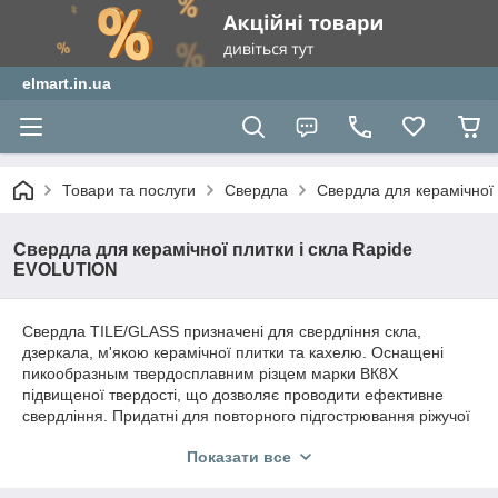
elmart.in.ua
Товари та послуги
Свердла
Свердла для керамічної
Свердла для керамічної плитки і скла Rapide
EVOLUTION
Свердла TILE/GLASS призначені для свердління скла,
дзеркала, м'якою керамічної плитки та кахелю. Оснащені
пикообразным твердосплавним різцем марки ВК8Х
підвищеної твердості, що дозволяє проводити ефективне
свердління. Придатні для повторного підгострювання ріжучої
кромки. Мають кобальтовое покриття, яке підвищує
Показати все
зносостійкість і надає стійкості до високих температур.