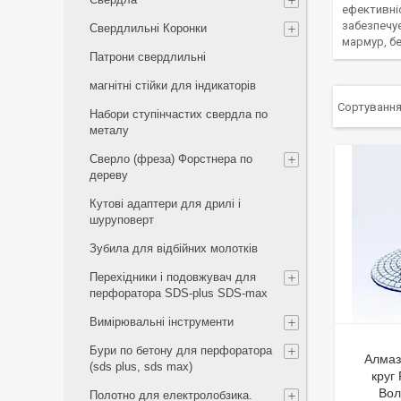
ефективніс
забезпечує
Свердлильні Коронки
мармур, бе
Патрони свердлильні
магнітні стійки для індикаторів
Набори ступінчастих свердла по
металу
Сверло (фреза) Форстнера по
дереву
Кутові адаптери для дрилі і
шуруповерт
Зубила для відбійних молотків
Перехідники і подовжувач для
перфоратора SDS-plus SDS-max
Вимірювальні інструменти
Бури по бетону для перфоратора
Алмаз
(sds plus, sds max)
круг
Вол
Полотно для електролобзика.