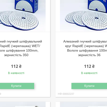
ний гнучкий шліфувальний
Алмазний гнучкий шліфува
 RapidE (черепашка) WET/
круг RapidE (черепашка) 
оге шліфування 100mm,
Вологе шліфування 100
зернистість 350
зернистість 36
112 ₴
112 ₴
В наявності
В наявності
Купити
Купити
9
НФ-00002237