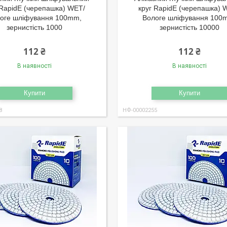
 RapidE (черепашка) WET/
круг RapidE (черепашка) 
оге шліфування 100mm,
Вологе шліфування 100
зернистість 1000
зернистість 10000
112 ₴
112 ₴
В наявності
В наявності
Купити
Купити
8
НФ-00002255