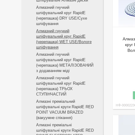
Шліфувальні Алмазні диски
Алмазний гнучкий
шліфувальний круг RapidE
(черепашка) DRY USE/Сухе
шліфування
Алмазний гнучкий
шліфувальний круг RapidE
Алмаз
(черепашка) WET USE/Вологе
круг
шліфування
Вол
Алмазний гнучкий
шліфувальний круг RapidE
(черепашка) МЕТАЛІЗОВАНИЙ
з додаванням міді
Алмазний гнучкий
шліфувальний круг RapidE
(черепашка) ТРЬОХ
СТУПІНЧАСТИЙ
Алмазні преміальний
НФ-0000223
шліфувальні круги RapidE RED
POINT VACUUM BRAZED
(вакуумне спікання)
Алмазні преміальні
шліфувальні круги RapidE RED