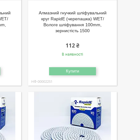
льний
Алмазний гнучкий шліфувальний
WET/
круг RapidE (черепашка) WET/
mm,
Вологе шліфування 100mm,
зернистість 1500
112 ₴
В наявності
Купити
НФ-00002251