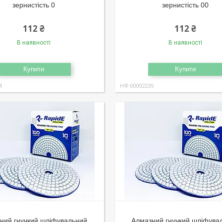
зернистість 0
зернистість 00
112 ₴
112 ₴
В наявності
В наявності
Купити
Купити
4
НФ-00002235
ний гнучкий шліфувальний
Алмазний гнучкий шліфува