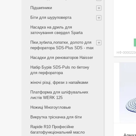
Підшипники
Біти для шуруповерта
Насадка на дриль для
заточування свердел Sparta
Піки,зубила,лопатки, долото для
перфоратора SDS-Plus SDS - max
НФ-0000223
Насадки для реноваторов Haisser
Набір Бурів SDS-Puls по бетону
для перфоратора
жіночі різці, фрези з напайками
Платформа для шліфувальних
листів WERK 125
Ножиці Многоугловые
Викрутка тріскачка для біти
Rapide R10 Професійне
багатофункціональний масло
Алмаз