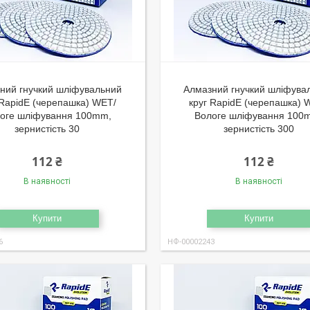
ний гнучкий шліфувальний
Алмазний гнучкий шліфува
 RapidE (черепашка) WET/
круг RapidE (черепашка) 
оге шліфування 100mm,
Вологе шліфування 100
зернистість 30
зернистість 300
112 ₴
112 ₴
В наявності
В наявності
Купити
Купити
6
НФ-00002243