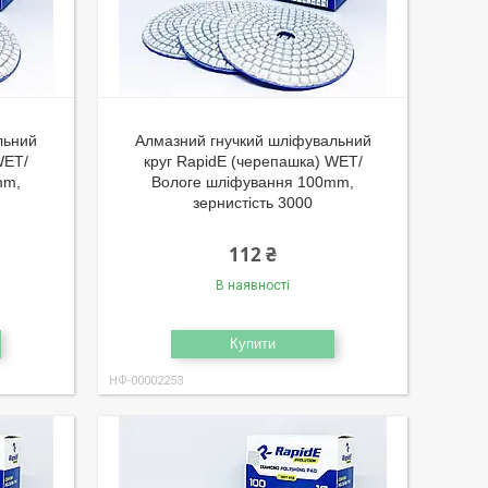
льний
Алмазний гнучкий шліфувальний
WET/
круг RapidE (черепашка) WET/
mm,
Вологе шліфування 100mm,
зернистість 3000
112 ₴
В наявності
Купити
НФ-00002253