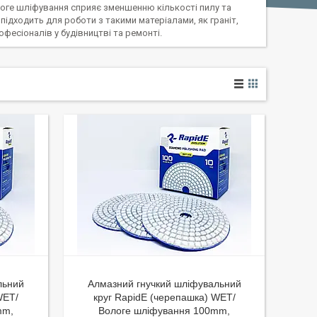
ологе шліфування сприяє зменшенню кількості пилу та
ідходить для роботи з такими матеріалами, як граніт,
фесіоналів у будівництві та ремонті.
льний
Алмазний гнучкий шліфувальний
WET/
круг RapidE (черепашка) WET/
mm,
Вологе шліфування 100mm,