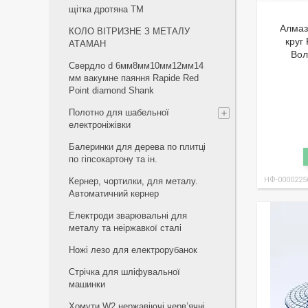
щiтка дротяна ТМ
Алмаз
КОЛО ВІТРИЗНЕ З МЕТАЛУ
круг
АТАМАН
Вол
Свердло d 6мм8мм10мм12мм14
мм вакумне паяння Rapide Red
Point diamond Shank
Полотно для шабельної
електроніжівки
Балеринки для дерева по плитці
по гіпсокартону та ін.
НФ-0000225
Кернер, чортилки, для металу.
Автоматичний кернер
Електроди зварювальні для
металу та неіржавкої сталі
Ножі лезо для електрорубанок
Стрічка для шліфувальної
машинки
Хомути W2 нержавіючі черв’ячні