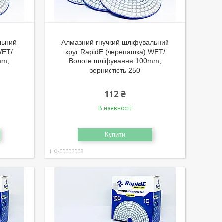
льний
Алмазний гнучкий шліфувальний
WET/
круг RapidE (черепашка) WET/
mm,
Вологе шліфування 100mm,
зернистість 250
112 ₴
В наявності
Купити
НФ-00003008