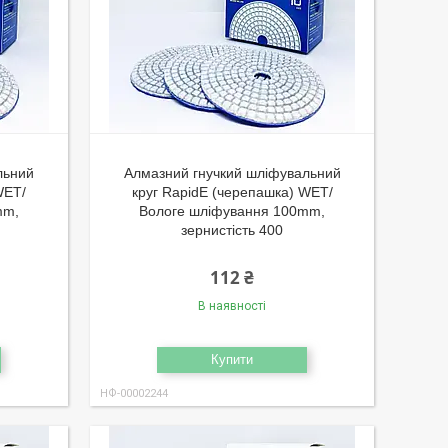
льний
Алмазний гнучкий шліфувальний
WET/
круг RapidE (черепашка) WET/
mm,
Вологе шліфування 100mm,
зернистість 400
112 ₴
В наявності
Купити
НФ-00002244