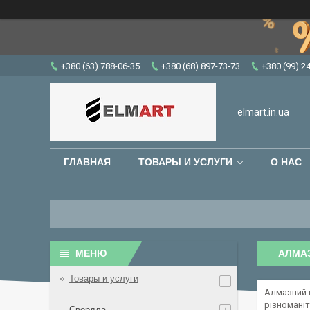
+380 (63) 788-06-35
+380 (68) 897-73-73
+380 (99) 2
elmart.in.ua
ГЛАВНАЯ
ТОВАРЫ И УСЛУГИ
О НАС
АЛМАЗ
Товары и услуги
Алмазний 
різноманіт
Свердла