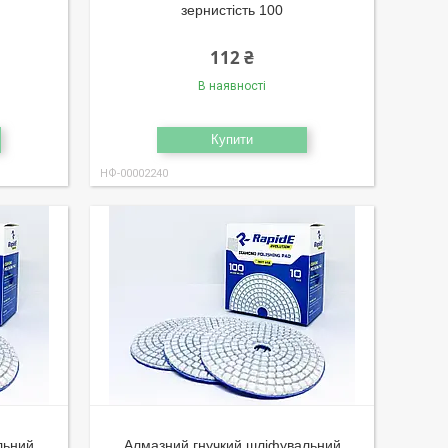
зернистість 100
112 ₴
В наявності
Купити
НФ-00002240
льний
Алмазний гнучкий шліфувальний