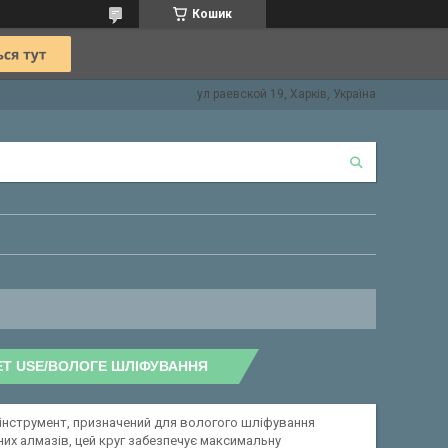
Кошик
ул раевской 19, Харків, Україна
ET USE/ВОЛОГЕ ШЛІФУВАННЯ
 інструмент, призначений для вологого шліфування
их алмазів, цей круг забезпечує максимальну