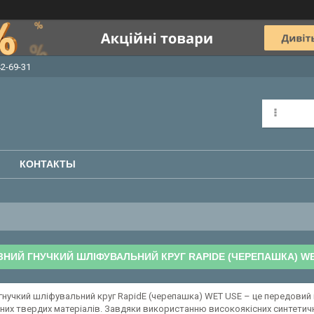
42-69-31
КОНТАКТЫ
НИЙ ГНУЧКИЙ ШЛІФУВАЛЬНИЙ КРУГ RAPIDE (ЧЕРЕПАШКА) W
гнучкий шліфувальний круг RapidE (черепашка) WET USE – це передовий
них твердих матеріалів. Завдяки використанню високоякісних синтетичн