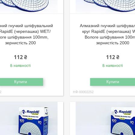
ний гнучкий шліфувальний
Алмазний гнучкий шліфува
 RapidE (черепашка) WET/
круг RapidE (черепашка) 
оге шліфування 100mm,
Вологе шліфування 100
зернистість 200
зернистість 2000
112 ₴
112 ₴
В наявності
В наявності
Купити
Купити
2
НФ-00002252