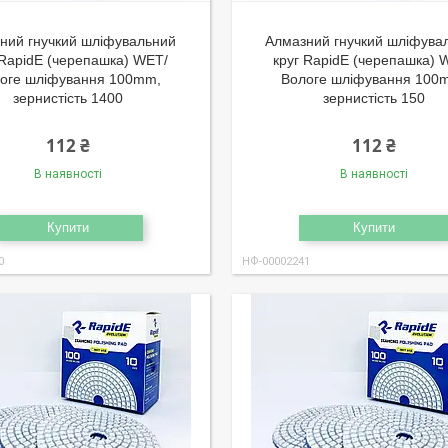
ний гнучкий шліфувальний
Алмазний гнучкий шліфува
 RapidE (черепашка) WET/
круг RapidE (черепашка) 
оге шліфування 100mm,
Вологе шліфування 100
зернистість 1400
зернистість 150
112 ₴
112 ₴
В наявності
В наявності
Купити
Купити
0
НФ-00002241