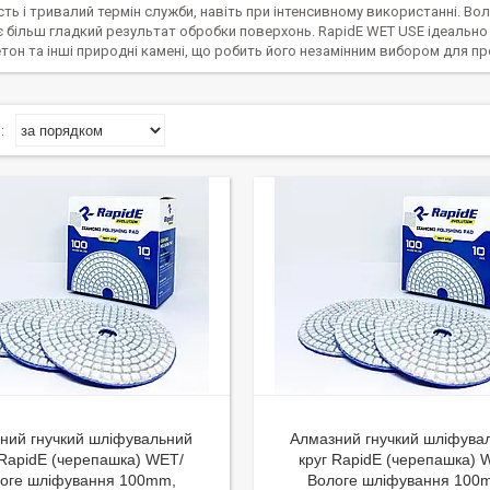
ть і тривалий термін служби, навіть при інтенсивному використанні. В
 більш гладкий результат обробки поверхонь. RapidE WET USE ідеально п
тон та інші природні камені, що робить його незамінним вибором для про
ний гнучкий шліфувальний
Алмазний гнучкий шліфува
 RapidE (черепашка) WET/
круг RapidE (черепашка) 
оге шліфування 100mm,
Вологе шліфування 100