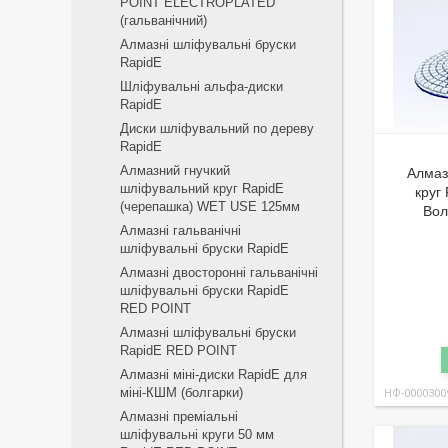
POINT ELECTROPLATED
(гальванічний)
Алмазні шліфувальні бруски
RapidE
Шліфувальні альфа-диски
RapidE
Диски шліфувальний по дереву
RapidE
Алмазний гнучкий
Алмаз
шліфувальний круг RapidE
круг
(черепашка) WET USE 125мм
Вол
Алмазні гальванічні
шліфувальні бруски RapidE
Алмазні двосторонні гальванічні
шліфувальні бруски RapidE
RED POINT
Алмазні шліфувальні бруски
RapidE RED POINT
Алмазні міні-диски RapidE для
міні-КШМ (болгарки)
НФ-0000300
Алмазні преміальні
шліфувальні круги 50 мм