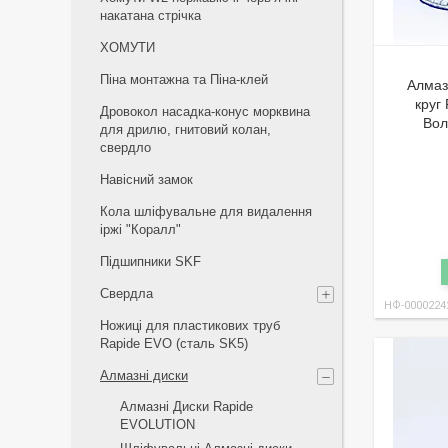
накатана стрічка
ХОМУТИ
Піна монтажна та Піна-клей
Алмаз
круг
Дровокол насадка-конус морквина
Вол
для дрилю, гнитовий колан,
свердло
Навісний замок
Кола шліфувальне для видалення
іржі "Коралл"
Підшипники SKF
Свердла
НФ-0000224
Ножиці для пластикових труб
Rapide EVO (сталь SK5)
Алмазні диски
Алмазні Диски Rapide
EVOLUTION