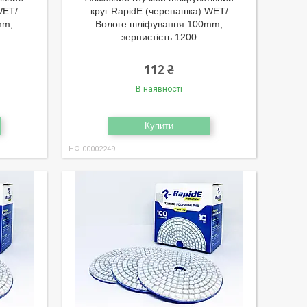
WET/
круг RapidE (черепашка) WET/
mm,
Вологе шліфування 100mm,
зернистість 1200
112 ₴
В наявності
Купити
НФ-00002249