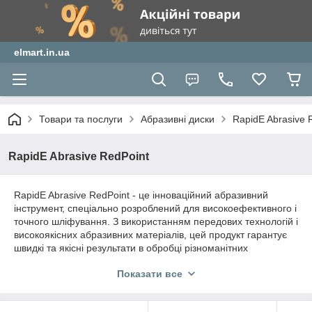
elmart.in.ua
Товари та послуги
Абразивні диски
RapidE Abrasive 
RapidE Abrasive RedPoint
RapidE Abrasive RedPoint - це інноваційний абразивний
інструмент, спеціально розроблений для високоефективного і
точного шліфування. З використанням передових технологій і
високоякісних абразивних матеріалів, цей продукт гарантує
швидкі та якісні результати в обробці різноманітних
поверхонь. Легкий у використанні і надійний у роботі, RapidE
Показати все
Abrasive RedPoint стане невід'ємною частиною вашого
інструментарію для шліфування.