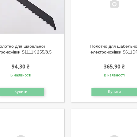
олотно для шабельної
Полотно для шабельно
троножівки S1111К 255/8,5
електроножівки S611D
94,30 ₴
365,90 ₴
В наявності
В наявності
Купити
Купити