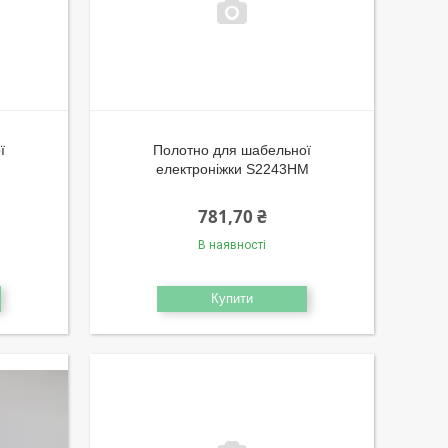
ї
Полотно для шабельної
електроніжки S2243HM
781,70 ₴
В наявності
Купити