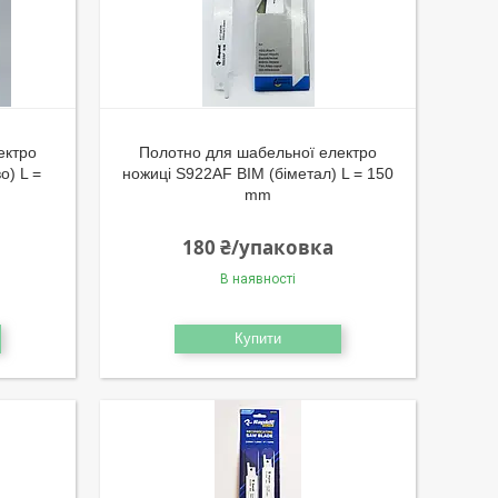
ектро
Полотно для шабельної електро
о) L =
ножиці S922AF BIM (біметал) L = 150
mm
180 ₴/упаковка
В наявності
Купити