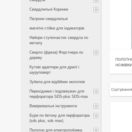
Свердлильні Коронки
Патрони свердлильні
магнітні стійки для індикаторів
Набори ступінчастих свердла по
металу
Сверло (фреза) Форстнера по
дереву
ПОЛОТНО
НОЖІВКИ
Кутові адаптери для дрилі і
шуруповерт
Зубила для відбійних молотків
Перехідники і подовжувач для
перфоратора SDS-plus SDS-max
Вимірювальні інструменти
Бури по бетону для перфоратора
(sds plus, sds max)
Полотно для електролобзика.