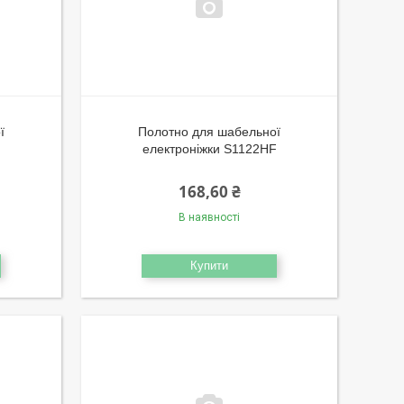
ї
Полотно для шабельної
F
електроніжки S1122HF
168,60 ₴
В наявності
Купити