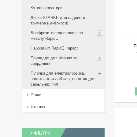
Кутові редуктори
Диски STARKE для садового
тримера (бензокоси)
Борфрези твердосплавні по
металу RapidE
П
Набори біт RapidE Impact
Приладдя для різання та
свердління
Пілочки для електролобзика,
полотна для лобзика, полотна для
сабельних пил
О нас
Отзывы
ФІЛЬТРИ