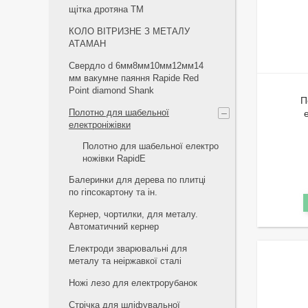
щiтка дротяна ТМ
КОЛО ВІТРИЗНЕ З МЕТАЛУ
АТАМАН
Свердло d 6мм8мм10мм12мм14
мм вакумне паяння Rapide Red
Point diamond Shank
П
Полотно для шабельної
електроніжівки
Полотно для шабельної електро
ножівки RapidE
Балеринки для дерева по плитці
по гіпсокартону та ін.
Кернер, чортилки, для металу.
Автоматичний кернер
Електроди зварювальні для
металу та неіржавкої сталі
Ножі лезо для електрорубанок
Стрічка для шліфувальної