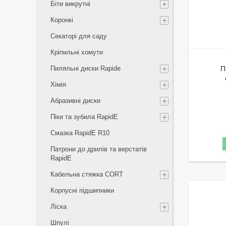
Біти викрутні
Коронкі
Секаторі для саду
Кріпильні хомути
Пиляльні диски Rapide
П
Хімія
Абразивні диски
Піки та зубила RapidE
Смазка RapidE R10
Патрони до дрилів та верстатів
RapidE
Кабельна стяжка СORT
Корпусні підшипники
Ліска
Шпулі