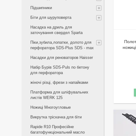
Підшипники
Біти для шуруповерта
Насадка на дриль для
заточування свердел Sparta
Полот
Піки,зубила,лопатки, долото для
ножиці
перфоратора SDS-Plus SDS - max
Насадки для реноваторов Haisser
Набір Бурів SDS-Puls по бетону
для перфоратора
жіночі різці, фрези з напайками
Платформа для шліфувальних
листів WERK 125
Ножиці Многоугловые
Викрутка тріскачка для біти
Rapide R10 Професійне
багатофункціональний масло