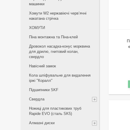
машинки
Хомути W2 нержавіючі черв’ячні
накатана стрічка
ХОМУТИ
Піна монтажна та Піна-клей
П
Дровокол насадка-конус морквина
для дрилю, гнитовий колан,
свердло
Навісний замок
Кола шліфувальне для видалення
іржі "Коралл"
Підшипники SKF
Свердла
Ножиці для пластикових труб
Rapide EVO (сталь SK5)
Алмазні диски