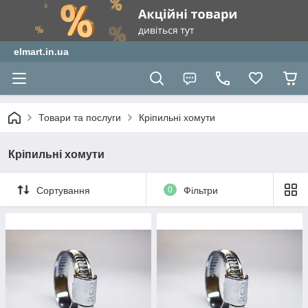
elmart.in.ua
Товари та послуги
Кріпильні хомути
Кріпильні хомути
Сортування
0
Фільтри