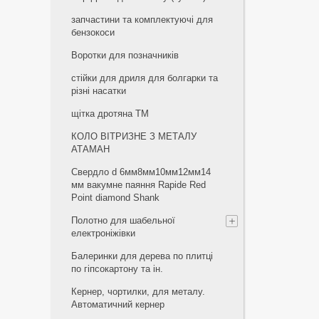
запчастини та комплектуючі для
бензокоси
Воротки для позначників
стійки для дриля для болгарки та
різні насатки
щiтка дротяна ТМ
КОЛО ВІТРИЗНЕ З МЕТАЛУ
АТАМАН
Свердло d 6мм8мм10мм12мм14
мм вакумне паяння Rapide Red
Point diamond Shank
Полотно для шабельної
електроніжівки
Балеринки для дерева по плитці
по гіпсокартону та ін.
Кернер, чортилки, для металу.
Автоматичний кернер