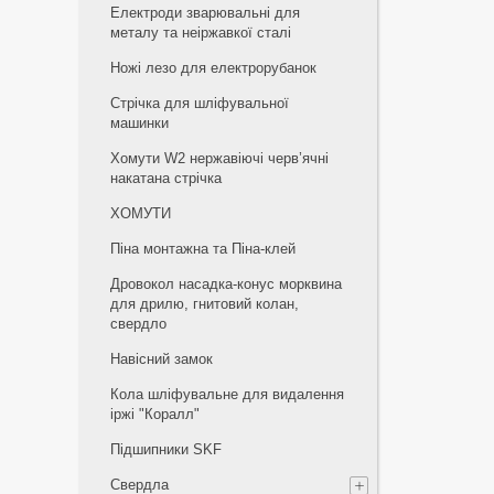
Електроди зварювальні для
металу та неіржавкої сталі
Ножі лезо для електрорубанок
Стрічка для шліфувальної
машинки
Хомути W2 нержавіючі черв’ячні
накатана стрічка
ХОМУТИ
Піна монтажна та Піна-клей
Дровокол насадка-конус морквина
для дрилю, гнитовий колан,
свердло
Навісний замок
Кола шліфувальне для видалення
іржі "Коралл"
Підшипники SKF
Свердла