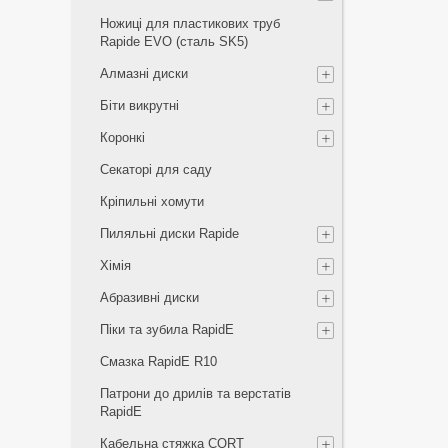
Ножиці для пластикових труб
Rapide EVO (сталь SK5)
Алмазні диски
Біти викрутні
Коронкі
Секаторі для саду
Кріпильні хомути
Пиляльні диски Rapide
Хімія
Абразивні диски
Піки та зубила RapidE
Смазка RapidE R10
Патрони до дрилів та верстатів
RapidE
Кабельна стяжка СORT