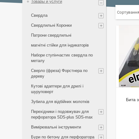
Товары и услуги
Свердла
Свердлильні Коронки
Патрони свердлильні
магнітні стійки для індикаторів
Набори ступінчастих свердла по
металу
Сверло (фреза) Форстнера по
дереву
Кутові адаптери для дрилі і
шуруповерт
Бита 
Зубила для відбійних молотків
Перехідники і подовжувач для
перфоратора SDS-plus SDS-max
Вимірювальні інструменти
Бури по бетону для перфоратора