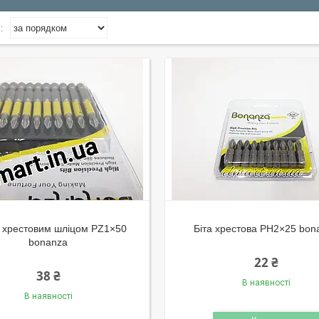
з хрестовим шліцом PZ1×50
Біта хрестова PH2×25 bon
bonanza
22 ₴
38 ₴
В наявності
В наявності