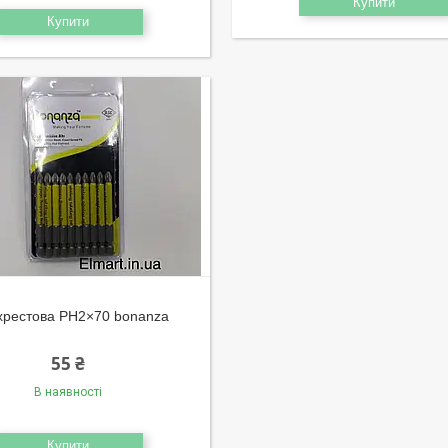
Купити
Купити
 хрестова PH2×70 bonanza
55 ₴
В наявності
Купити