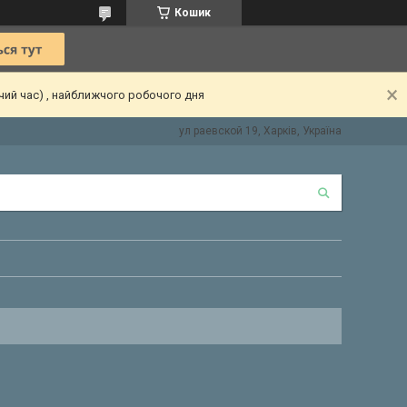
Кошик
чий час) , найближчого робочого дня
ул раевской 19, Харків, Україна