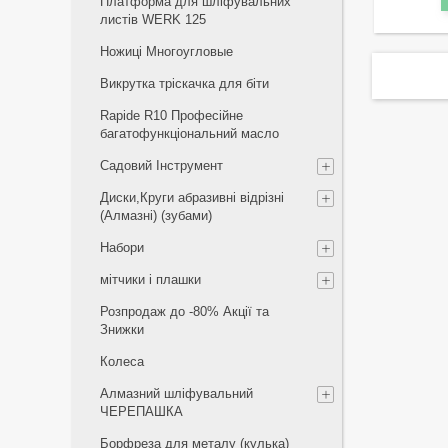
Платформа для шліфувальних
листів WERK 125
Ножиці Многоугловые
Викрутка тріскачка для біти
Rapide R10 Професійне
багатофункціональний масло
Садовий Інструмент
Диски,Круги абразивні відрізні
(Алмазні) (зубами)
Набори
мітчики і плашки
Розпродаж до -80% Акції та
Знижки
Колеса
Алмазний шліфувальний
ЧЕРЕПАШКА
Борфреза для металу (кулька)