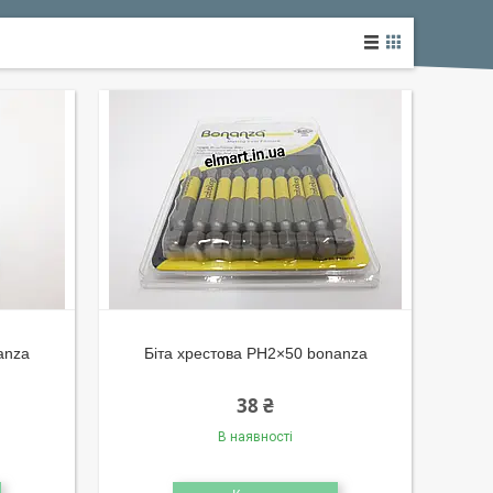
anza
Біта хрестова PH2×50 bonanza
38 ₴
В наявності