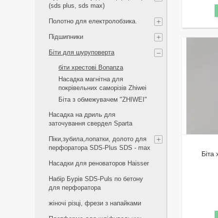
(sds plus, sds max)
Полотно для електролобзика.
Підшипники
Біти для шуруповерта
біти хрестові Bonanza
Насадка магнітна для
покрівельних саморізів Zhiwei
Біта з обмежувачем "ZHIWEI"
Насадка на дриль для
заточування свердел Sparta
Піки,зубила,лопатки, долото для
перфоратора SDS-Plus SDS - max
Біта
Насадки для реноваторов Haisser
Набір Бурів SDS-Puls по бетону
для перфоратора
жіночі різці, фрези з напайками