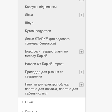
Корпусні підшипники
Ліска
Шпулі
Кутові редуктори
Диски STARKE для садового
тримера (бензокоси)
Борфрези твердосплавні по
металу RapidE
Набори біт RapidE Impact
Приладдя для різання та
свердління
Пілочки для електролобзика,
полотна для лобзика, полотна для
сабельних пил
О нас
Отзывы