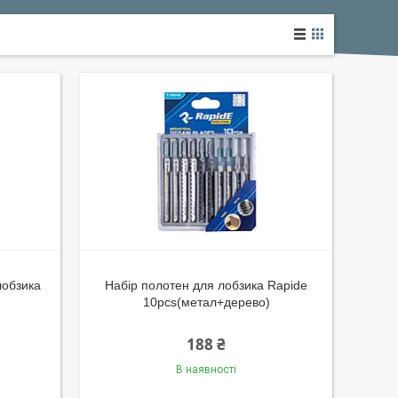
лобзика
Набір полотен для лобзика Rapide
10pcs(метал+дерево)
188 ₴
В наявності