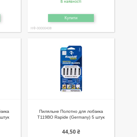
В наявності
Купити
НФ-00000408
бзика
Пиляльне Полотно для лобзика
 штук
T119BO Rapide (Germany) 5 штук
44,50 ₴