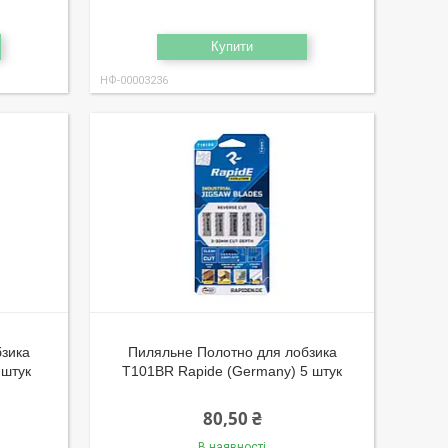
Купити
НФ-00003236
бзика
Пиляльне Полотно для лобзика
 штук
T101BR Rapide (Germany) 5 штук
80,50 ₴
В наявності