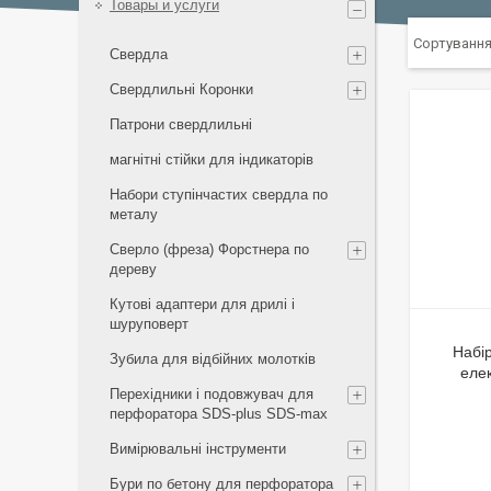
Товары и услуги
Свердла
Свердлильні Коронки
Патрони свердлильні
магнітні стійки для індикаторів
Набори ступінчастих свердла по
металу
Сверло (фреза) Форстнера по
дереву
Кутові адаптери для дрилі і
шуруповерт
Набі
Зубила для відбійних молотків
еле
Перехідники і подовжувач для
перфоратора SDS-plus SDS-max
Вимірювальні інструменти
Бури по бетону для перфоратора