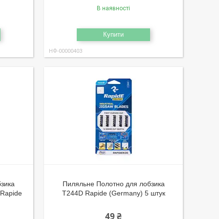
В наявності
Купити
НФ-00000403
бзика
Пиляльне Полотно для лобзика
 Rapide
T244D Rapide (Germany) 5 штук
49 ₴