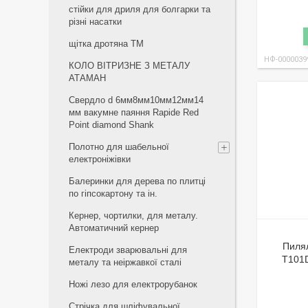
стійки для дриля для болгарки та
різні насатки
щiтка дротяна ТМ
НФ-0000039
КОЛО ВІТРИЗНЕ З МЕТАЛУ
АТАМАН
Свердло d 6мм8мм10мм12мм14
мм вакумне паяння Rapide Red
Point diamond Shank
Полотно для шабельної
електроніжівки
Балеринки для дерева по плитці
по гіпсокартону та ін.
Кернер, чортилки, для металу.
Автоматичний кернер
Пиля
Електроди зварювальні для
T101D
металу та неіржавкої сталі
Ножі лезо для електрорубанок
Стрічка для шліфувальної