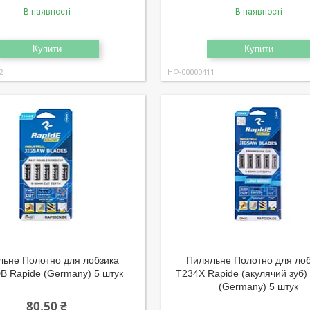
В наявності
В наявності
Купити
Купити
2
НФ-00000411
льне Полотно для лобзика
Пиляльне Полотно для ло
B Rapide (Germany) 5 штук
T234X Rapide (акулячий зуб)
(Germany) 5 штук
80,50 ₴