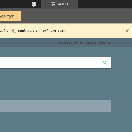
Кошик
чий час) , найближчого робочого дня
ул раевской 19, Харків, Україна