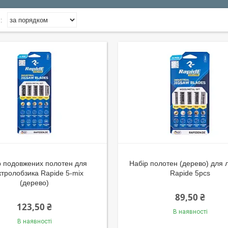
р подовжених полотен для
Набір полотен (дерево) для 
ктролобзика Rapide 5-mix
Rapide 5pcs
(дерево)
89,50 ₴
123,50 ₴
В наявності
В наявності