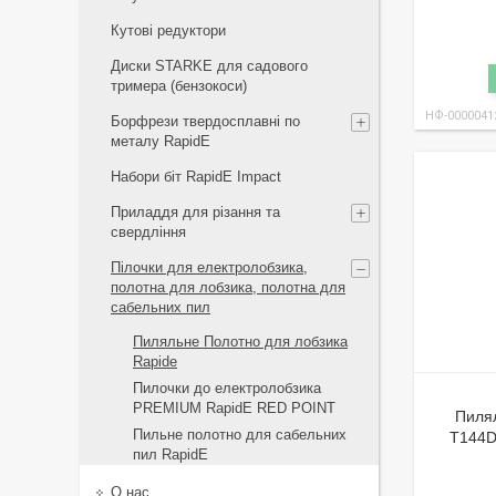
Кутові редуктори
Диски STARKE для садового
тримера (бензокоси)
НФ-0000041
Борфрези твердосплавні по
металу RapidE
Набори біт RapidE Impact
Приладдя для різання та
свердління
Пілочки для електролобзика,
полотна для лобзика, полотна для
сабельних пил
Пиляльне Полотно для лобзика
Rapide
Пилочки до електролобзика
PREMIUM RapidE RED POINT
Пиля
Пильне полотно для сабельних
T144D
пил RapidE
О нас