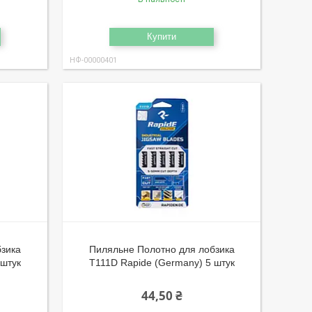
Купити
НФ-00000401
бзика
Пиляльне Полотно для лобзика
 штук
T111D Rapide (Germany) 5 штук
44,50 ₴