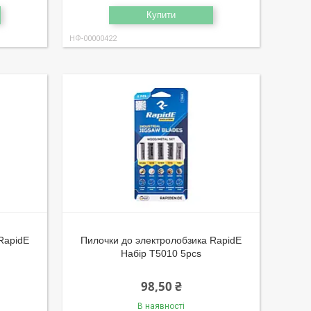
Купити
НФ-00000422
RapidE
Пилочки до электролобзика RapidE
)
Набір T5010 5pcs
98,50 ₴
В наявності