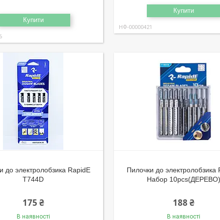
Купити
Купити
НФ-00000421
6
и до электролобзика RapidE
Пилочки до электролобзика 
T744D
Набор 10pcs(ДЕРЕВО
175 ₴
188 ₴
В наявності
В наявності