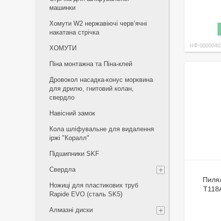
машинки
Хомути W2 нержавіючі черв’ячні
накатана стрічка
НФ-0000040
ХОМУТИ
Піна монтажна та Піна-клей
Дровокол насадка-конус морквина
для дрилю, гнитовий колан,
свердло
Навісний замок
Кола шліфувальне для видалення
іржі "Коралл"
Підшипники SKF
Свердла
Пиля
Ножиці для пластикових труб
T118A
Rapide EVO (сталь SK5)
Алмазні диски