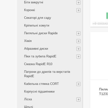
Біти викрутні
Коронкі
Секаторі для саду
НФ-0000040
Кріпильні хомути
Пиляльні диски Rapide
Хімія
Абразивні диски
Піки та зубила RapidE
Смазка RapidE R10
Патрони до дрилів та верстатів
RapidE
Кабельна стяжка СORT
Пиля
Корпусні підшипники
T123X
Ліска
Шпулі