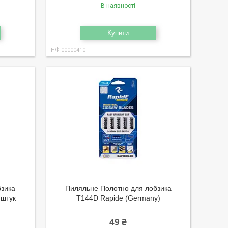
В наявності
Купити
НФ-00000410
бзика
Пиляльне Полотно для лобзика
 штук
T144D Rapide (Germany)
49 ₴