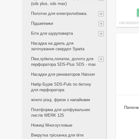
(sds plus, sds max)
Полотно для електролобзика.
Підшипники
НФ-0000097
Біти для шуруповерта
Насадка на дриль для
заточування свердел Sparta
Піки,зубила,лопатки, долото для
перфоратора SDS-Plus SDS - max
Насадки для реноваторов Haisser
Набір Бурів SDS-Puls по бетону
для перфоратора
жіночі різці, фрези з напайками
Пилочк
Платформа для шліфувальних
листів WERK 125
Ножиці Многоугловые
Викрутка тріскачка для біти