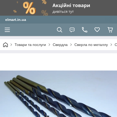
elmart.in.ua
Товари та послуги
Свердла
Сверла по металлу
С