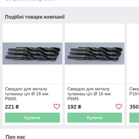
Подібні товари компанії
Свердло для металу
Свердло для металу
Свер
туламаш ц/х Ø 18 мм
туламаш ц/х Ø 16 мм
Р18+
Р6М5
Р6М5
221
192
350
₴
₴
Купити
Купити
Про нас