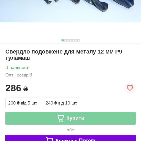
Свердло подовжене для металу 12 мм Р9
туламаш
В наявності
Опт і роздріб
286
₴
260 ₴
від 5 шт.
240 ₴
від 10 шт.
Купити
або
Купити з