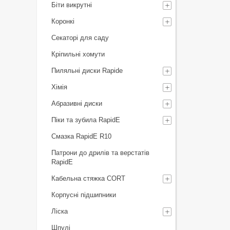
Біти викрутні
Коронкі
Секаторі для саду
Кріпильні хомути
Пиляльні диски Rapide
Хімія
Абразивні диски
Піки та зубила RapidE
Смазка RapidE R10
Патрони до дрилів та верстатів
RapidE
Кабельна стяжка СORT
Корпусні підшипники
Ліска
Шпулі