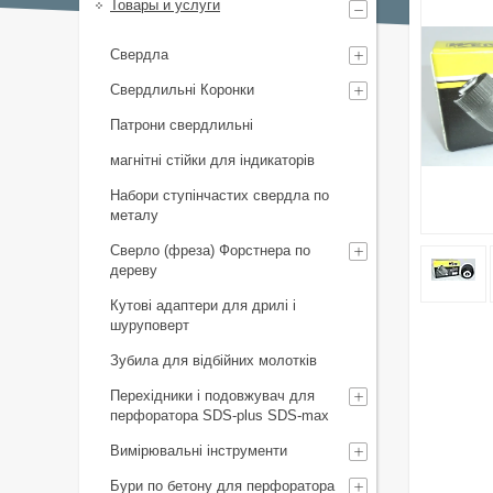
Товары и услуги
Свердла
Свердлильні Коронки
Патрони свердлильні
магнітні стійки для індикаторів
Набори ступінчастих свердла по
металу
Сверло (фреза) Форстнера по
дереву
Кутові адаптери для дрилі і
шуруповерт
Зубила для відбійних молотків
Перехідники і подовжувач для
перфоратора SDS-plus SDS-max
Вимірювальні інструменти
Бури по бетону для перфоратора