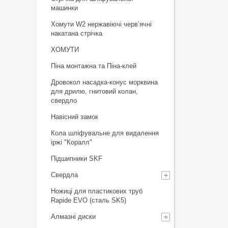
машинки
Хомути W2 нержавіючі черв’ячні
накатана стрічка
ХОМУТИ
Піна монтажна та Піна-клей
Дровокол насадка-конус морквина
для дрилю, гнитовий колан,
свердло
Навісний замок
Кола шліфувальне для видалення
іржі "Коралл"
Підшипники SKF
Свердла
Ножиці для пластикових труб
Rapide EVO (сталь SK5)
Алмазні диски