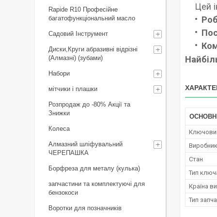
Цей 
Rapide R10 Професійне
Роб
багатофункціональний масло
Пос
Садовий Інструмент
Ком
Диски,Круги абразивні відрізні
(Алмазні) (зубами)
Найбіл
Набори
ХАРАКТЕ
мітчики і плашки
Розпродаж до -80% Акції та
Знижки
ОСНОВН
Колеса
Ключови
Алмазний шліфувальний
Виробни
ЧЕРЕПАШКА
Стан
Борфреза для металу (кулька)
Тип ключ
запчастини та комплектуючі для
Країна в
бензокоси
Тип запч
Воротки для позначників