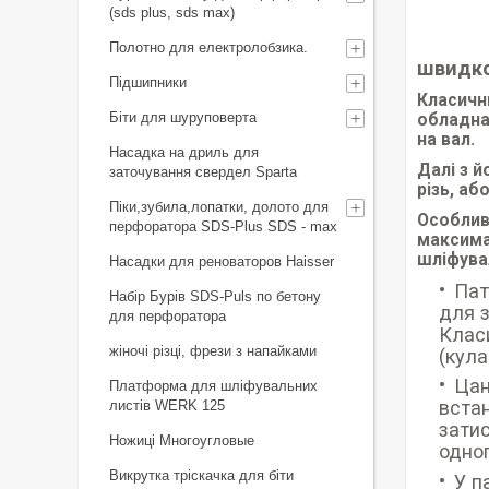
(sds plus, sds max)
Полотно для електролобзика.
швидко
Підшипники
Класичн
Біти для шуруповерта
обладна
на вал.
Насадка на дриль для
Далі з 
заточування свердел Sparta
різь, аб
Піки,зубила,лопатки, долото для
Особлив
перфоратора SDS-Plus SDS - max
максима
шліфувал
Насадки для реноваторов Haisser
Пат
Набір Бурів SDS-Puls по бетону
для з
для перфоратора
Класи
жіночі різці, фрези з напайками
(кула
Цан
Платформа для шліфувальних
встан
листів WERK 125
затис
Ножиці Многоугловые
одног
Викрутка тріскачка для біти
У п