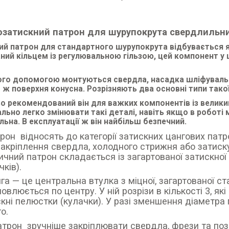
затискний патрон для шурупокрута свердлильн
ий патрон для стандартного шурупокрута відбувається 
ний кільцем із регулювальною гільзою, цей компонент 
його допомогою монтуються свердла, насадка шліфувальна
о ж поверхня конусна. Розрізняють два основні типи тако
о рекомендований він для важких компонентів із велик
льно легко змінювати такі деталі, навіть якщо в роботі
ьна. В експлуатації ж він найбільш безпечний.
рон відносять до категорії затискних цангових патр
акріплення свердла, холодного стрижня або затиску
чний патрон складається із загартованої затискної
чків).
га — це центральна втулка з міцної, загартованої ста
овлюється по центру. У ній розрізи в кількості 3, я
кні пелюстки (кулачки). У разі зменшення діаметр
о.
атрон зручніше закріплювати свердла, фрези та по