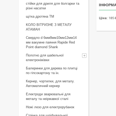
стійки для дриля для болгарки та
ІНФОРМА
різні насатки
щiтка дротяна ТМ
Ціна:
185 
КОЛО ВІТРИЗНЕ З МЕТАЛУ
АТАМАН
Свердло d 6мм8мм10мм12мм14
мм вакумне паяння Rapide Red
Point diamond Shank
Полотно для шабельної
електроніжівки
Балеринки для дерева по плитці
по гіпсокартону та ін.
Кернер, чортилки, для металу.
Автоматичний кернер
Електроди зварювальні для
металу та неіржавкої сталі
Ножі лезо для електрорубанок
Стрічка для шліфувальної