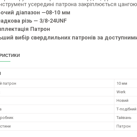
інструмент усередині патрона закріплюється цангою
очий діапазон —08-10 мм
адкова різь — 3/8-24UNF
плектація Патрон
ьший вибір свердлильних патронів за доступними
РИСТИКИ
І
й патрон
10 мм
к
Werk
Новий
а
Т-подібний
иробник
Тайвань
астини
Патрон