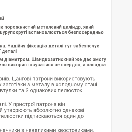
ий
як порожнистий металевий циліндр, який
у шурупокруті встановлюється безпосередньо
. Надійну фіксацію деталі тут забезпечує
ї деталі
им діаметром. Швидкозатискний же дає змогу
 має використовуватися не свердло, а насадка
онів. Цангові патрони використовують
 заготівки з металу в холодному стані.
 втулки та 3 однакових пелюсток
лі. У пристрої патрона він
кі й утворюють абсолютно однакові
а пелюстки підтискаються один до
значники з невеликими хвостовиками.