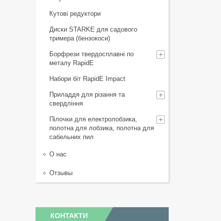
Кутові редуктори
Диски STARKE для садового
тримера (бензокоси)
Борфрези твердосплавні по
металу RapidE
Набори біт RapidE Impact
Приладдя для різання та
свердління
Пілочки для електролобзика,
полотна для лобзика, полотна для
сабельних пил
О нас
Отзывы
КОНТАКТИ