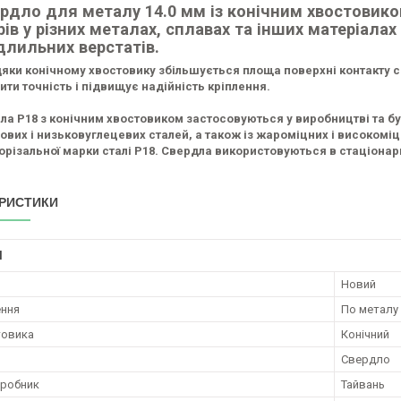
рдло для металу 14.0 мм із конічним хвостовик
рів у різних металах, сплавах та інших матеріала
длильних верстатів.
яки конічному хвостовику збільшується площа поверхні контакту 
ити точність і підвищує надійність кріплення.
ла P18 з конічним хвостовиком застосовуються у виробництві та бу
ових і низьковуглецевих сталей, а також із жароміцних і високоміц
різальної марки сталі P18. Свердла використовуються в стаціонар
РИСТИКИ
І
Новий
ення
По металу
товика
Конічний
Свердло
иробник
Тайвань