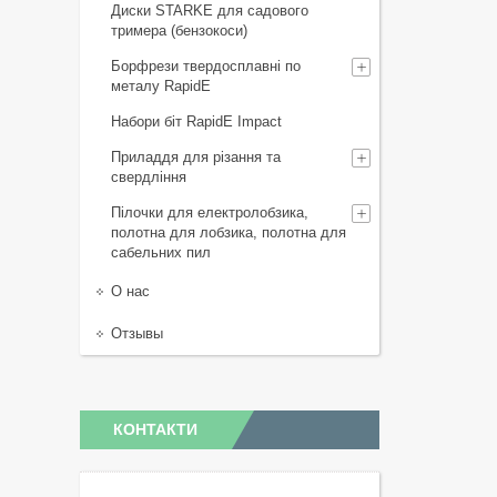
Диски STARKE для садового
тримера (бензокоси)
Борфрези твердосплавні по
металу RapidE
Набори біт RapidE Impact
Приладдя для різання та
свердління
Пілочки для електролобзика,
полотна для лобзика, полотна для
сабельних пил
О нас
Отзывы
КОНТАКТИ