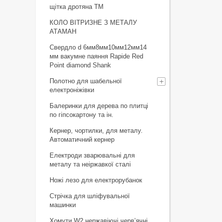
щiтка дротяна ТМ
КОЛО ВІТРИЗНЕ З МЕТАЛУ
АТАМАН
Свердло d 6мм8мм10мм12мм14
мм вакумне паяння Rapide Red
Point diamond Shank
Полотно для шабельної
електроніжівки
Балеринки для дерева по плитці
по гіпсокартону та ін.
Кернер, чортилки, для металу.
Автоматичний кернер
Електроди зварювальні для
металу та неіржавкої сталі
Ножі лезо для електрорубанок
Стрічка для шліфувальної
машинки
Хомути W2 нержавіючі черв’ячні