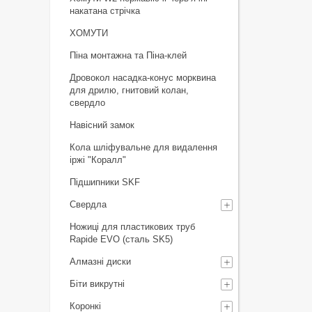
накатана стрічка
ХОМУТИ
Піна монтажна та Піна-клей
Дровокол насадка-конус морквина
для дрилю, гнитовий колан,
свердло
Навісний замок
Кола шліфувальне для видалення
іржі "Коралл"
Підшипники SKF
Свердла
Ножиці для пластикових труб
Rapide EVO (сталь SK5)
Алмазні диски
Біти викрутні
Коронкі