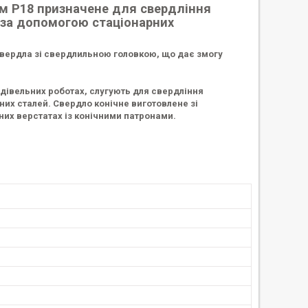
ом Р18 призначене для свердління
х за допомогою стаціонарних
свердла зі свердлильною головкою, що дає змогу
дівельних роботах, слугують для свердління
них сталей. Свердло конічне виготовлене зі
них верстатах із конічними патронами.