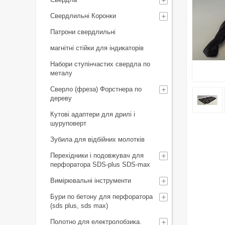
Свердлильні Коронки
Патрони свердлильні
магнітні стійки для індикаторів
Набори ступінчастих свердла по
металу
Сверло (фреза) Форстнера по
дереву
Кутові адаптери для дрилі і
шуруповерт
Зубила для відбійних молотків
Перехідники і подовжувач для
перфоратора SDS-plus SDS-max
Вимірювальні інструменти
Бури по бетону для перфоратора
(sds plus, sds max)
Полотно для електролобзика.