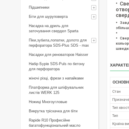
Све
Підшипники
отво
свер
Біти для шуруповерта
Завд
Насадка на дриль для
збільш
заточування свердел Sparta
Свер
Піки,зубила,лопатки, долото для
кольор
перфоратора SDS-Plus SDS - max
швидко
Насадки для реноваторов Haisser
Набір Бурів SDS-Puls по бетону
ХАРАКТЕ
для перфоратора
жіночі різці, фрези з напайками
ОСНОВН
Платформа для шліфувальних
Стан
листів WERK 125
Признач
Ножиці Многоугловые
Тип хвос
Викрутка тріскачка для біти
Тип
Rapide R10 Професійне
Країна в
багатофункціональний масло