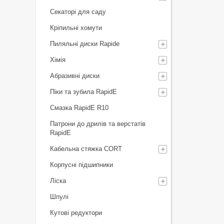
Секаторі для саду
Кріпильні хомути
Пиляльні диски Rapide
Хімія
Абразивні диски
Піки та зубила RapidE
Смазка RapidE R10
Патрони до дрилів та верстатів
RapidE
Кабельна стяжка СORT
Корпусні підшипники
Ліска
Шпулі
Кутові редуктори