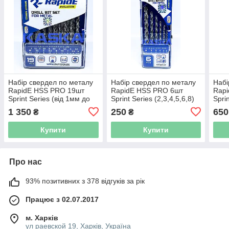
Набір свердел по металу
Набір свердел по металу
Набі
RapidE HSS PRO 19шт
RapidE HSS PRO 6шт
Rap
Sprint Series (від 1мм до
Sprint Series (2,3,4,5,6,8)
Spri
10мм з кроком 0.5мм)
(2,3,
1 350
250
650
₴
₴
Купити
Купити
Про нас
93% позитивних з 378 відгуків за рік
Працює з 02.07.2017
м. Харків
ул раевской 19, Харків, Україна