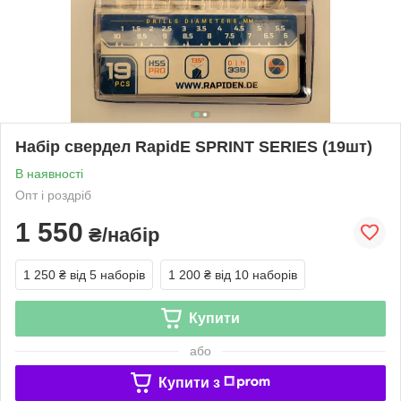
Набір свердел RapidE SPRINT SERIES (19шт)
В наявності
Опт і роздріб
1 550
₴/набір
1 250 ₴
від 5 наборів
1 200 ₴
від 10 наборів
Купити
або
Купити з