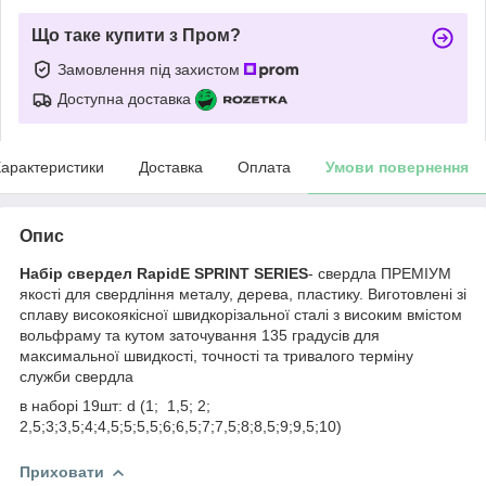
Що таке купити з Пром?
Замовлення під захистом
Доступна доставка
арактеристики
Доставка
Оплата
Умови повернення
Опис
Набір свердел RapidE SPRINT SERIES
- свердла ПРЕМІУМ
якості для свердління металу, дерева, пластику. Виготовлені зі
сплаву високоякісної швидкорізальної сталі з високим вмістом
вольфраму та кутом заточування 135 градусів для
максимальної швидкості, точності та тривалого терміну
служби свердла
в наборі 19шт: d (1; 1,5; 2;
2,5;3;3,5;4;4,5;5;5,5;6;6,5;7;7,5;8;8,5;9;9,5;10)
Приховати