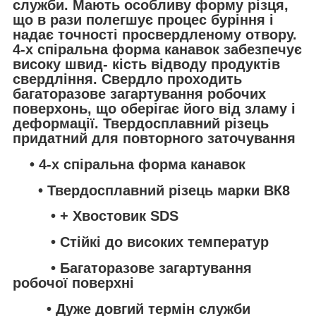
служби. Мають особливу форму різця,
що в рази полегшує процес буріння і
надає точності просвердленому отвору.
4-х спіральна форма канавок забезпечує
високу швид- кість відводу продуктів
свердління. Свердло проходить
багаторазове загартування робочих
поверхонь, що оберігає його від зламу і
деформації. Твердосплавний різець
придатний для повторного заточування
• 4-х спіральна форма канавок
• Твердосплавний різець марки ВК8
• + Хвостовик SDS
• Стійкі до високих температур
• Багаторазове загартування
робочої поверхні
• Дуже довгий термін служби