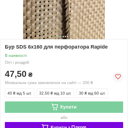
Бур SDS 6х160 для перфоратора Rapide
В наявності
Опт і роздріб
47,50
₴
Мінімальна сума замовлення на сайті — 200 ₴
40 ₴
від 5 шт.
32,50 ₴
від 10 шт.
30 ₴
від 60 шт.
Купити
або
Купити з