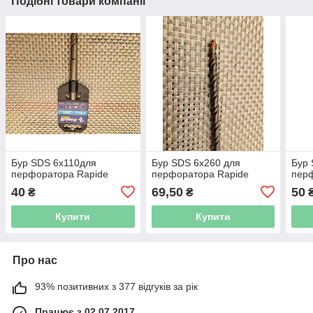
Подібні товари компанії
Бур SDS 6х110для
Бур SDS 6х260 для
Бур 
перфоратора Rapide
перфоратора Rapide
пер
40
69,50
50
₴
₴
Купити
Купити
Про нас
93% позитивних з 377 відгуків за рік
Працює з 02.07.2017