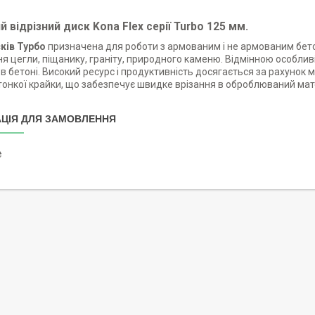
 відрізний диск Kona Flex серії Turbo 125 мм.
ків Турбо
призначена для роботи з армованим і не армованим бето
ня цегли, піщанику, граніту, природного каменю. Відмінною особлив
в бетоні. Високий ресурс і продуктивність досягається за рахунок 
тонкої крайки, що забезпечує швидке врізання в оброблюваний мат
ЦІЯ ДЛЯ ЗАМОВЛЕННЯ
₴