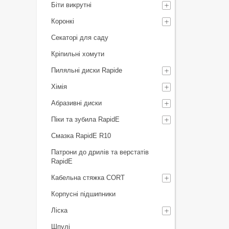
Біти викрутні
Коронкі
Секаторі для саду
Кріпильні хомути
Пиляльні диски Rapide
Хімія
Абразивні диски
Піки та зубила RapidE
Смазка RapidE R10
Патрони до дрилів та верстатів
RapidE
Кабельна стяжка СORT
Корпусні підшипники
Ліска
Шпулі