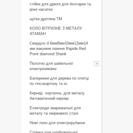
стійки для дриля для болгарки та
різні насатки
щiтка дротяна ТМ
КОЛО ВІТРИЗНЕ З МЕТАЛУ
АТАМАН
Свердло d 6мм8мм10мм12мм14
мм вакумне паяння Rapide Red
Point diamond Shank
Полотно для шабельної
електроніжівки
Балеринки для дерева по плитці
по гіпсокартону та ін.
Кернер, чортилки, для металу.
Автоматичний кернер
Електроди зварювальні для
металу та неіржавкої сталі
Ножі лезо для електрорубанок
Стрічка для шліфувальної