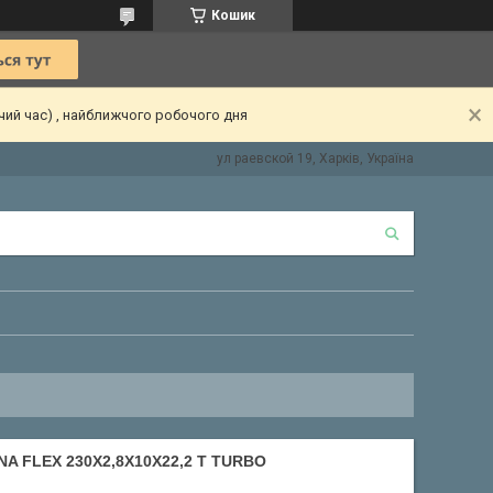
Кошик
чий час) , найближчого робочого дня
ул раевской 19, Харків, Україна
 FLEX 230X2,8X10X22,2 T TURBO