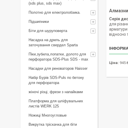
(sds plus, sds max)
Алмазний
Полотно для електролобзика.
Серія дис
Підшипники
для різан
арматури 
Біти для шуруповерта
відносно 
Насадка на дриль для
заточування свердел Sparta
ІНФОРМА
Піки,зубила,лопатки, долото для
перфоратора SDS-Plus SDS - max
Ціна:
945 
Насадки для реноваторов Haisser
Набір Бурів SDS-Puls по бетону
для перфоратора
жіночі різці, фрези з напайками
Платформа для шліфувальних
листів WERK 125
Ножиці Многоугловые
Викрутка тріскачка для біти