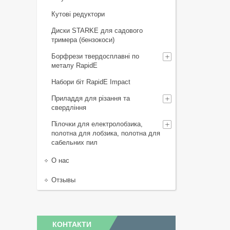
Кутові редуктори
Диски STARKE для садового
тримера (бензокоси)
Борфрези твердосплавні по
металу RapidE
Набори біт RapidE Impact
Приладдя для різання та
свердління
Пілочки для електролобзика,
полотна для лобзика, полотна для
сабельних пил
О нас
Отзывы
КОНТАКТИ