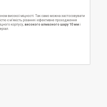
ном високої міцності. Так само можна застосовувати
істю є м'якість різання і ефективне проходження
міцного корпусу,
високого алмазного шару 10 мм
і
еріал.