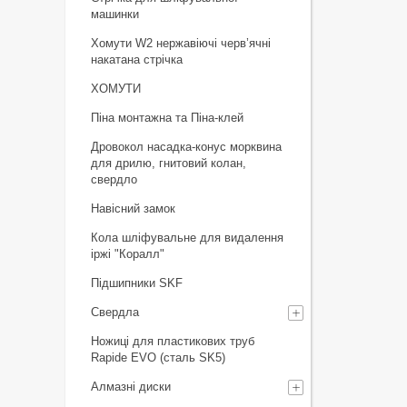
машинки
Хомути W2 нержавіючі черв’ячні
накатана стрічка
ХОМУТИ
Піна монтажна та Піна-клей
Дровокол насадка-конус морквина
для дрилю, гнитовий колан,
свердло
Навісний замок
Кола шліфувальне для видалення
іржі "Коралл"
Підшипники SKF
Свердла
Ножиці для пластикових труб
Rapide EVO (сталь SK5)
Алмазні диски