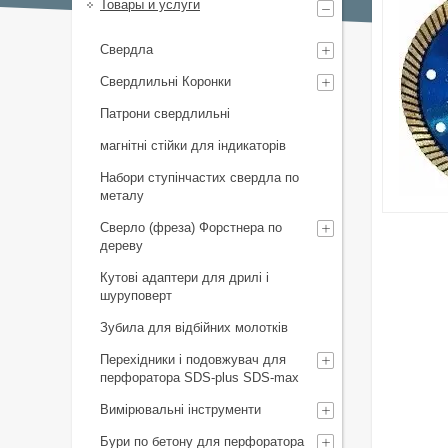
Товары и услуги
Свердла
Свердлильні Коронки
Патрони свердлильні
магнітні стійки для індикаторів
Набори ступінчастих свердла по
металу
Сверло (фреза) Форстнера по
дереву
Кутові адаптери для дрилі і
шуруповерт
Зубила для відбійних молотків
Перехідники і подовжувач для
перфоратора SDS-plus SDS-max
Вимірювальні інструменти
Бури по бетону для перфоратора