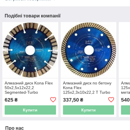
Подібні товари компанії
Алмазний диск Kona Flex
Алмазний диск по бетону
Алма
50x2,5x12x22,2
Kona Flex
125x
Segmented-Turbo
125х2,3х10x22,2 T Turbo
мета
625
337,50
540
₴
₴
Купити
Купити
Про нас