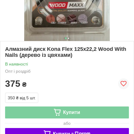
Алмазний диск Kona Flex 125x22,2 Wood With
Nails (дерево із цвяхами)
В наявності
Опт і роздріб
375
₴
350 ₴
від 5 шт.
Купити
або
Купити з