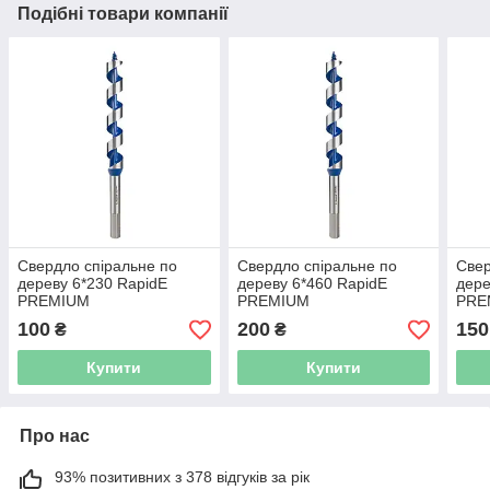
Подібні товари компанії
Свердло спіральне по
Свердло спіральне по
Свер
дереву 6*230 RapidE
дереву 6*460 RapidE
дере
PREMIUM
PREMIUM
PRE
100
200
150
₴
₴
Купити
Купити
Про нас
93% позитивних з 378 відгуків за рік