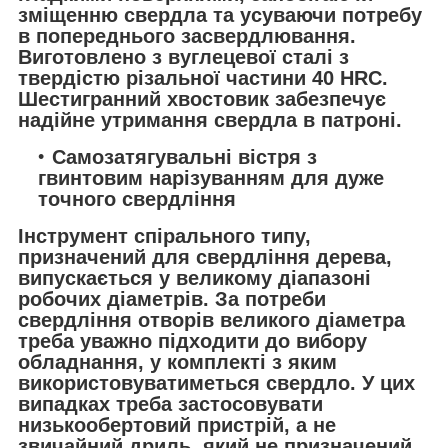
зміщенню свердла та усуваючи потребу
в попереднього засвердлювання.
Виготовлено з вуглецевої сталі з
твердістю різальної частини 40 HRC.
Шестигранний хвостовик забезпечує
надійне утримання свердла в патроні.
Самозатягувальні вістря з
гвинтовим нарізуванням для дуже
точного свердління
Інструмент спірального типу,
призначений для свердління дерева,
випускається у великому діапазоні
робочих діаметрів. За потреби
свердління отворів великого діаметра
треба уважно підходити до вибору
обладнання, у комплекті з яким
використовуватиметься свердло. У цих
випадках треба застосовувати
низькообертовий пристрій, а не
звичайний дриль, який не призначений