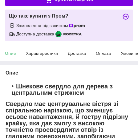
Що таке купити з Пром?
Замовлення під захистом
Доступна доставка
Опис
Характеристики
Доставка
Оплата
Умови п
Опис
Шнекове свердло для дерева з
центральним стрижнем
Свердло має центрувальне вістря зі
спіральною нарізкою, що зменшує
осьове навантаження, й гостру підрізну
крайку, яка дає змогу з високою
точністю просвердлити отвір із
гладкими поверхнями, запобігаючи