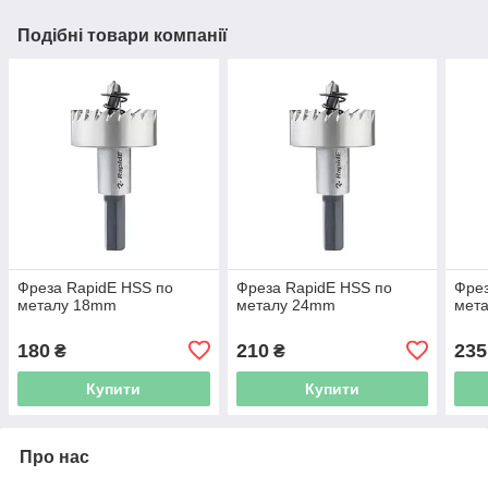
Подібні товари компанії
Фреза RapidE HSS по
Фреза RapidE HSS по
Фрез
металу 18mm
металу 24mm
мет
180
210
235
₴
₴
Купити
Купити
Про нас