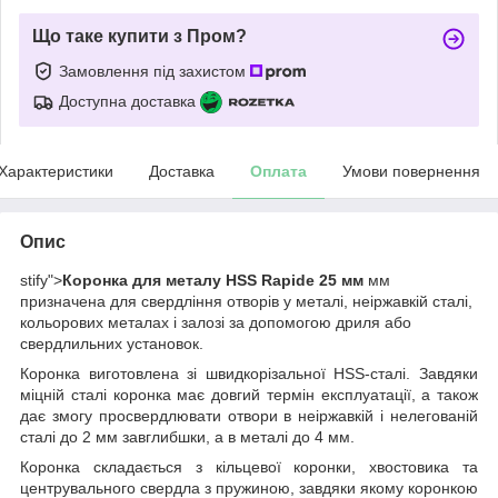
Що таке купити з Пром?
Замовлення під захистом
Доступна доставка
Характеристики
Доставка
Оплата
Умови повернення
Опис
stify">
Коронка для металу HSS Rapide 25 мм
мм
призначена для свердління отворів у металі, неіржавкій сталі,
кольорових металах і залозі за допомогою дриля або
свердлильних установок.
Коронка виготовлена зі швидкорізальної HSS-сталі. Завдяки
міцній сталі коронка має довгий термін експлуатації, а також
дає змогу просвердлювати отвори в неіржавкій і нелегованій
сталі до 2 мм завглибшки, а в металі до 4 мм.
Коронка складається з кільцевої коронки, хвостовика та
центрувального свердла з пружиною, завдяки якому коронкою