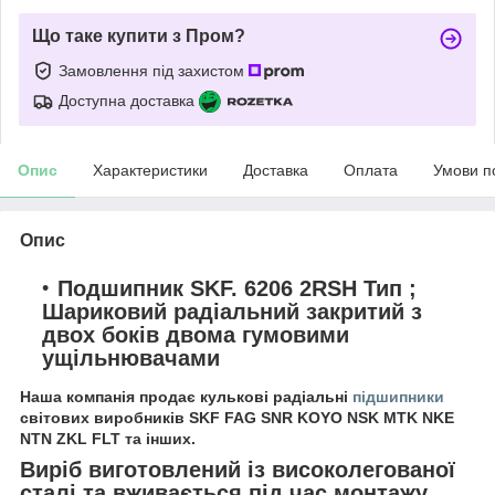
Що таке купити з Пром?
Замовлення під захистом
Доступна доставка
Опис
Характеристики
Доставка
Оплата
Умови п
Опис
Подшипник SKF. 6206 2RSH Тип ;
Шариковий радіальний закритий з
двох боків двома гумовими
ущільнювачами
Наша компанія продає кулькові радіальні
підшипники
світових виробників SKF FAG SNR KOYO NSK MTK NKE
NTN ZKL FLT та інших.
Виріб виготовлений із високолегованої
сталі та вживається під час монтажу