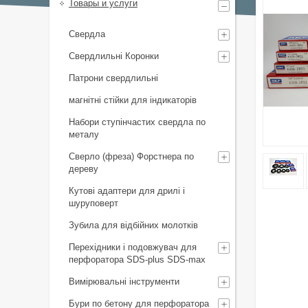
Товары и услуги
Свердла
Свердлильні Коронки
Патрони свердлильні
магнітні стійки для індикаторів
Набори ступінчастих свердла по
металу
Сверло (фреза) Форстнера по
дереву
Кутові адаптери для дрилі і
шуруповерт
Зубила для відбійних молотків
Перехідники і подовжувач для
перфоратора SDS-plus SDS-max
Вимірювальні інструменти
Бури по бетону для перфоратора