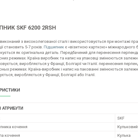
НИК SKF 6200 2RSH
онаний з високолегованої сталі і використовується при монтажі прак
ії становить 5-7 років.
Підшипник
є «візитною карткою» міжнародного бр
ркується як оригінальна деталь. Передбачений для перенесення перпенд
них режимах. Країна виробник та напис на упаковці змінюються залежно 
вується, виробляється у Франції, Болгарії чи Італії. перенесения перп
ных режимах. Країна-виробник і напис на пакованні змінюються залежно
ється, виробляється у Франції, Болгарії або Італії.
РИСТИКИ
І АТРИБУТИ
к
SKF
ипника кочення
Кульковий
ла кочення
Кулька