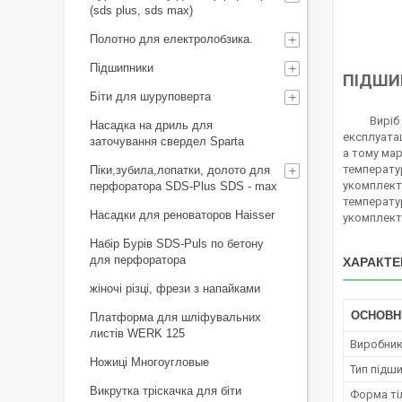
(sds plus, sds max)
Полотно для електролобзика.
Підшипники
ПІДШИП
Біти для шуруповерта
Виріб вик
Насадка на дриль для
експлуатац
заточування свердел Sparta
а тому ма
температур
Піки,зубила,лопатки, долото для
укомплекто
перфоратора SDS-Plus SDS - max
температур
Насадки для реноваторов Haisser
укомплекту
Набір Бурів SDS-Puls по бетону
для перфоратора
ХАРАКТЕ
жіночі різці, фрези з напайками
ОСНОВН
Платформа для шліфувальних
листів WERK 125
Виробни
Ножиці Многоугловые
Тип підш
Викрутка тріскачка для біти
Форма ті