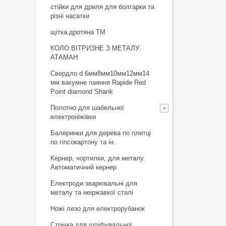
стійки для дриля для болгарки та
різні насатки
щiтка дротяна ТМ
КОЛО ВІТРИЗНЕ З МЕТАЛУ
АТАМАН
Свердло d 6мм8мм10мм12мм14
мм вакумне паяння Rapide Red
Point diamond Shank
Полотно для шабельної
електроніжівки
Балеринки для дерева по плитці
по гіпсокартону та ін.
Кернер, чортилки, для металу.
Автоматичний кернер
Електроди зварювальні для
металу та неіржавкої сталі
Ножі лезо для електрорубанок
Стрічка для шліфувальної