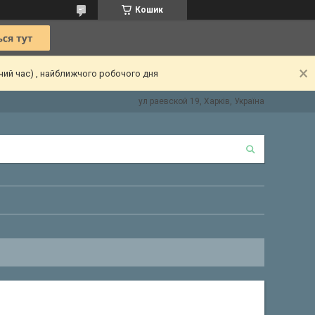
Кошик
чий час) , найближчого робочого дня
ул раевской 19, Харків, Україна