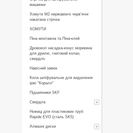
машинки
Хомути W2 нержавіючі черв’ячні
накатана стрічка
ХОМУТИ
Піна монтажна та Піна-клей
Дровокол насадка-конус морквина
для дрилю, гнитовий колан,
свердло
Навісний замок
Кола шліфувальне для видалення
іржі "Коралл"
Підшипники SKF
Свердла
Ножиці для пластикових труб
Rapide EVO (сталь SK5)
Алмазні диски