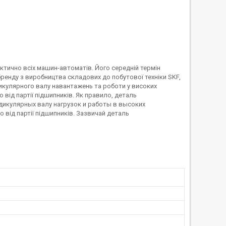
тично всіх машин-автоматів. Його середній термін
енду з виробництва складових до побутової техніки SKF,
икулярного валу навантажень та роботи у високих
від партії підшипників. Як правило, деталь
ендикулярных валу нагрузок и работы в высоких
 від партії підшипників. Зазвичай деталь