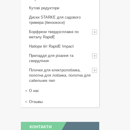
Кутові редуктори
Диски STARKE для садового
тримера (бензокоси)
Борфрези твердосплавні по
металу RapidE
Набори біт RapidE Impact
Приладдя для різання та
свердління
Пілочки для електролобзика,
полотна для лобзика, полотна для
сабельних пил
О нас
Отзывы
КОНТАКТИ