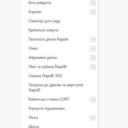
Біти викрутні
Коронкі
Секаторі для саду
Кріпильні хомути
Пиляльні диски Rapide
Хімія
Абразивні диски
Піки та зубила RapidE
Смазка RapidE R10
Патрони до дрилів та верстатів
RapidE
Кабельна стяжка СORT
Корпусні підшипники
Ліска
Шпулі