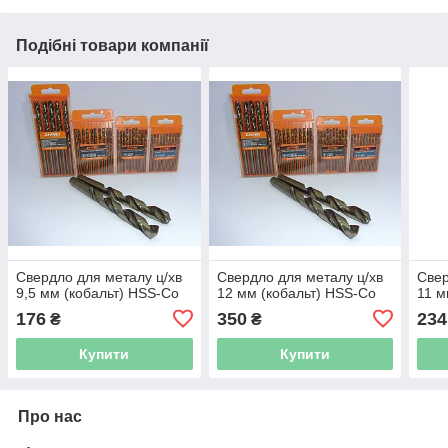
Подібні товари компанії
Свердло для металу ц/хв
Свердло для металу ц/хв
Свер
9,5 мм (кобальт) HSS-Co
12 мм (кобальт) HSS-Co
11 м
176
350
234
₴
₴
Купити
Купити
Про нас