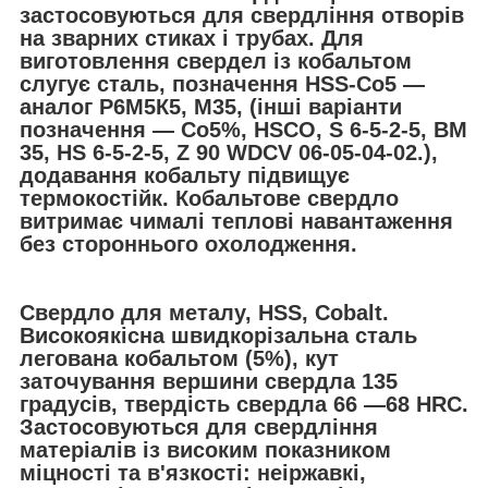
застосовуються для свердління отворів
на зварних стиках і трубах. Для
виготовлення свердел із кобальтом
слугує сталь, позначення HSS-Co5 —
аналог Р6М5К5, M35, (інші варіанти
позначення — Co5%, HSCO, S 6-5-2-5, BM
35, HS 6-5-2-5, Z 90 WDCV 06-05-04-02.),
додавання кобальту підвищує
термокостійк. Кобальтове свердло
витримає чималі теплові навантаження
без стороннього охолодження.
Свердло для металу, HSS, Cobalt.
Високоякісна швидкорізальна сталь
легована кобальтом (5%), кут
заточування вершини свердла 135
градусів, твердість свердла 66 —68 HRC.
Застосовуються для свердління
матеріалів із високим показником
міцності та в'язкості: неіржавкі,