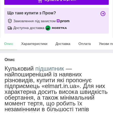
Що таке купити з Пром?
Замовлення під захистом
Доступна доставка
Опис
Характеристики
Доставка
Оплата
Умови п
Опис
Кульковий
підшипник
—
найпоширеніший із наявних
різновидів, купити які пропонує
підприємець «elmart.in.ua». Для них
характерна досить висока швидкість
обертання, а також мінімальний
момент тертя, що робить їх
незамінними в більшості типів