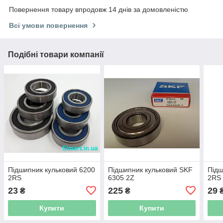
Повернення товару впродовж 14 днів за домовленістю
Всі умови повернення
Подібні товари компанії
Підшипник кульковий 6200
Підшипник кульковий SKF
Підш
2RS
6305 2Z
2RS
23
225
29
₴
₴
Купити
Купити